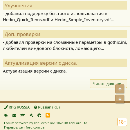
Улучшения
- добавил поддержку быстрого использования в
Hedin_Quick_Items.vdf и Hedin_Simple_Inventory.vdf...
Доп. проверки
- Добавил проверки на сломанные параметры в gothic.ini,
любителей виндового блокнота, ломающего...
Актуализация версии с диска.
Актуализация версии с диска.
Читать дальше…
Свер
Сниз
RPG RUSSIA
Russian (RU)
R
S
18+
Forum software by XenForo™
©2010-2018 XenForo Ltd.
S
Перевод: xen-foro.com.ua