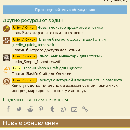
0
0
Присоединяйтесь к обсуждению
з
в
Другие ресурсы от Хедин
е
з
Новый локатор предметов в Готике
Union / Юнион
д
Новый локатор для Готики 1 и Готики 2
а
(
Плагин быстрого доступа для Готики
Union / Юнион
(Hedin_Quick_Items.vdf)
)
Плагин быстрого доступа для Готики
Списочный инвентарь для Готики 2
Union / Юнион
Hedin_Simple_Inventory.vdf
Плагин Slash'n Craft для Одиссеи
Патч
Плагин Slash'n Craft для Одиссеи
Квиклут с историей и возможностью автолута
Union / Юнион
Квиклут с дополнительными возможностями, такими как
история, маркировка по цвету и автолут.
Поделиться этим ресурсом
Facebook
Twitter
Reddit
Pinterest
Tumblr
WhatsApp
E-mail
Ссылка
Новые обновления