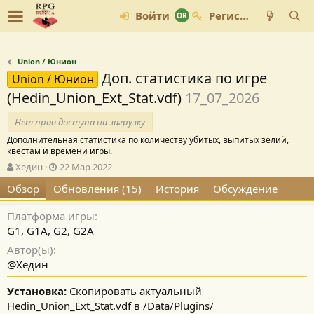
Войти
Регистрация
Union / Юнион
Доп. статистика по игре
Union / Юнион
(Hedin_Union_Ext_Stat.vdf)
17_07_2026
Нет прав доступа на загрузку
Дополнительная статистика по количеству убитых, выпитых зелий,
квестам и времени игры.
А
Д
Хедин
22 Мар 2022
в
а
Обзор
Обновления (15)
История
Обсуждение
т
т
о
а
Платформа игры
р
с
о
G1, G1A, G2, G2A
з
Автор(ы)
д
@Хедин
а
н
Установка:
Cкопировать актуальный
и
Hedin_Union_Ext_Stat.vdf в /Data/Plugins/
я