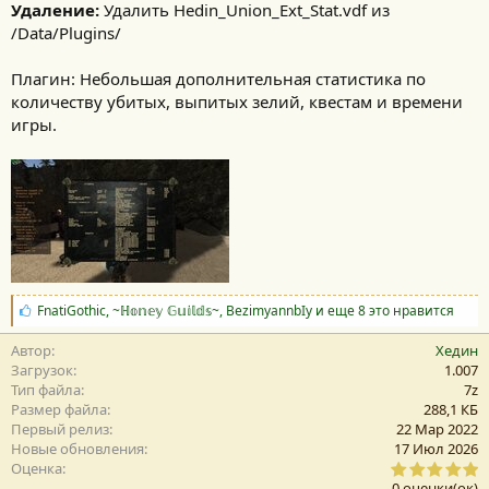
Удаление:
Удалить Hedin_Union_Ext_Stat.vdf из
/Data/Plugins/
Плагин: Небольшая дополнительная статистика по
количеству убитых, выпитых зелий, квестам и времени
игры.
С
FnatiGothic
,
~ℍ𝕠𝕟𝕖𝕪 𝔾𝕦𝕚𝕝𝕕𝕤~
,
BezimyannbIy
и еще 8 это нравится
и
м
Автор
Хедин
п
Загрузок
1.007
а
Тип файла
7z
т
Размер файла
288,1 КБ
и
Первый релиз
22 Мар 2022
и
Новые обновления
17 Июл 2026
:
0
Оценка
,
0 оценки(ок)