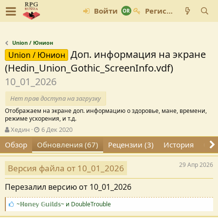
Войти
Регистрация
Union / Юнион
Доп. информация на экране
Union / Юнион
(Hedin_Union_Gothic_ScreenInfo.vdf)
10_01_2026
Нет прав доступа на загрузку
Отображаем на экране доп. информацию о здоровье, мане, времени,
режиме ускорения, и т.д.
А
Д
Хедин
6 Дек 2020
в
а
Обзор
Обновления (67)
Рецензии (3)
История
Обс
т
т
о
а
р
с
29 Апр 2026
Версия файла от 10_01_2026
о
з
Перезалил версию от 10_01_2026
д
а
С
~ℍ𝕠𝕟𝕖𝕪 𝔾𝕦𝕚𝕝𝕕𝕤~
и
DoubleTrouble
н
и
и