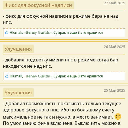
п
27 Май 2025
Фикс для фокусной надписи
а
т
- фикс для фокусной надписи в режиме бара не над
и
и
нпс.
:
С
Hlumak
,
~ℍ𝕠𝕟𝕖𝕪 𝔾𝕦𝕚𝕝𝕕𝕤~
,
Сумрак
и еще 3 это нравится
и
м
п
26 Май 2025
Улучшения
а
т
- добавил подсветку имени нпс в режиме когда бар
и
и
находится не над нпс.
:
С
Hlumak
,
~ℍ𝕠𝕟𝕖𝕪 𝔾𝕦𝕚𝕝𝕕𝕤~
,
Сумрак
и еще 3 это нравится
и
м
п
25 Май 2025
Улучшения
а
т
- Добавил возможность показывать только текущее
и
и
здоровье фокусного нпс, ибо по большому счету
:
максимальное не так и нужно, а место занимает.
По умолчанию фича включена. Выключить можно в