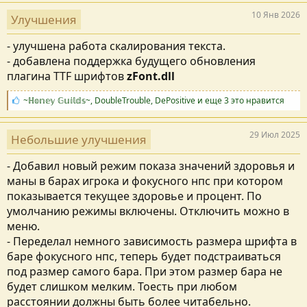
м
я
п
10 Янв 2026
Улучшения
а
т
- улучшена работа скалирования текста.
и
и
- добавлена поддержка будущего обновления
:
плагина TTF шрифтов
zFont.dll
С
~ℍ𝕠𝕟𝕖𝕪 𝔾𝕦𝕚𝕝𝕕𝕤~
,
DoubleTrouble
,
DePositive
и еще 3 это нравится
и
м
п
29 Июл 2025
Небольшие улучшения
а
т
- Добавил новый режим показа значений здоровья и
и
и
маны в барах игрока и фокусного нпс при котором
:
показывается текущее здоровье и процент. По
умолчанию режимы включены. Отключить можно в
меню.
- Переделал немного зависимость размера шрифта в
баре фокусного нпс, теперь будет подстраиваться
под размер самого бара. При этом размер бара не
будет слишком мелким. Тоесть при любом
расстоянии должны быть более читабельно.