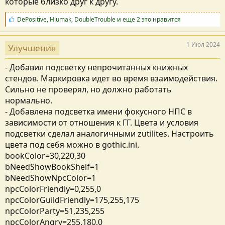
которые близко друг к другу.
:
С
DePositive
,
Hlumak
,
DoubleTrouble
и еще 2 это нравится
и
м
п
1 Июл 2024
Улучшения
а
т
- Добавил подсветку непрочитанных книжных
и
и
стендов. Маркировка идет во время взаимодействия.
:
Сильно не проверял, но должно работать
нормально.
- Добавлена подсветка имени фокусного НПС в
зависимости от отношения к ГГ. Цвета и условия
подсветки сделал аналогичными zutilites. Настроить
цвета под себя можно в gothic.ini.
bookColor=30,220,30
bNeedShowBookShelf=1
bNeedShowNpcColor=1
npcColorFriendly=0,255,0
npcColorGuildFriendly=175,255,175
npcColorParty=51,235,255
npcColorAngry=255,180,0