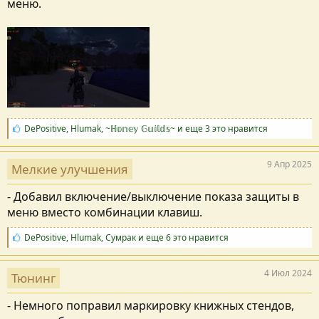
меню.
С
DePositive
,
Hlumak
,
~ℍ𝕠𝕟𝕖𝕪 𝔾𝕦𝕚𝕝𝕕𝕤~
и еще 3 это нравится
и
м
п
9 Апр 2025
Мелкие улучшения
а
т
- Добавил включение/выключение показа защиты в
и
и
меню вместо комбинации клавиш.
:
С
DePositive
,
Hlumak
,
Сумрак
и еще 6 это нравится
и
м
п
4 Июл 2024
Тюнинг
а
т
- Немного поправил маркировку книжных стендов,
и
и