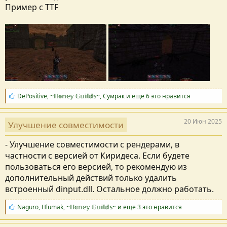
Пример с TTF
С
DePositive
,
~ℍ𝕠𝕟𝕖𝕪 𝔾𝕦𝕚𝕝𝕕𝕤~
,
Сумрак
и еще 6 это нравится
и
м
п
20 Июн 2025
Улучшение совместимости
а
т
- Улучшение совместимости с рендерами, в
и
и
частности с версией от Киридеса. Если будете
:
пользоваться его версией, то рекомендую из
дополнительный действий только удалить
встроенный dinput.dll. Остальное должно работать.
С
Naguro
,
Hlumak
,
~ℍ𝕠𝕟𝕖𝕪 𝔾𝕦𝕚𝕝𝕕𝕤~
и еще 3 это нравится
и
м