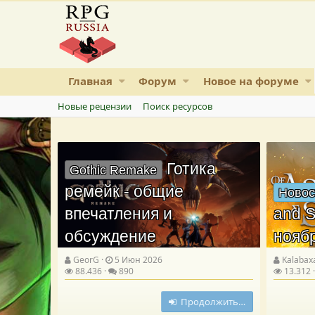
Главная
Форум
Новое на форуме
Новые рецензии
Поиск ресурсов
Готика
Gothic Remake
ремейк - общие
Новос
впечатления и
and S
обсуждение
нояб
GeorG
5 Июн 2026
Kalabax
88.436
890
13.312
Продолжить…