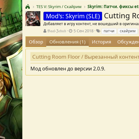
TES V: Skyrim / Скайрим
Skyrim: Патчи. фиксы et
Cutting 
Mod's: Skyrim (SLE)
Добавляет в игру контент, не вошедший в оригин
А
Д
Т
𝔅𝔞𝔞𝔩-ℨ𝔢𝔟𝔲𝔟
5 Сен 2018
патчи
скайрим
в
а
е
Обзор
Обновления (1)
История
Обсужде
т
т
г
о
а
и
р
с
Cutting Room Floor / Вырезанный контен
о
з
Мод обновлен до версии 2.0.9.
д
а
н
и
я