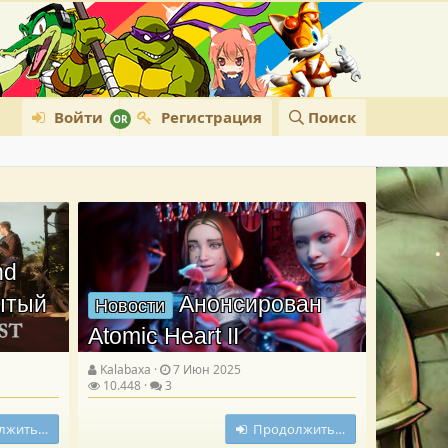
Войти
Регистрация
Поиск
nd
рытый
Анонсирован
Новости
Atomic Heart II
Kalabaxa
7 Июн 2025
10.448
3
лжить…
Продолжить…