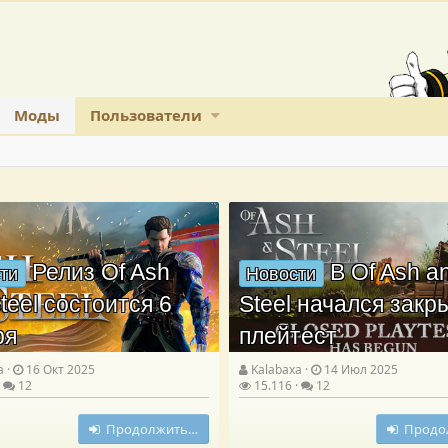
Моды
Пользователи
Релиз Of Ash
В Of Ash a
ти
Новости
teel состоится 6
Steel начался зак
ря
плейтест
a
16 Окт 2025
Kalabaxa
14 Июл 2025
12
15.116
12
Продолжить…
Продо