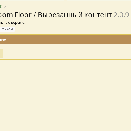
c
Room Floor / Вырезанный контент
2.0.9
альную версию.
фиксы
ние
т