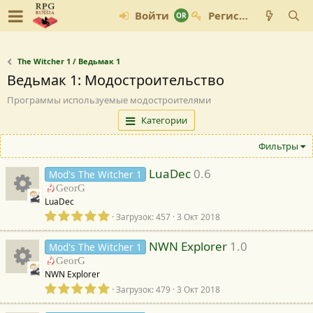
Войти
Регистрация
The Witcher 1 / Ведьмак 1
Ведьмак 1: Модостроительство
Программы используемые модостроителями
Категории
Фильтры
LuaDec
0.6
Mod's The Witcher 1
GeorG
LuaDec
И
0
Загрузок
457
3 Окт 2018
,
к
0
NWN Explorer
1.0
Mod's The Witcher 1
0
GeorG
з
о
NWN Explorer
в
И
0
е
Загрузок
479
3 Окт 2018
н
,
з