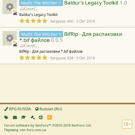
к
0
д
Baldur's Legacy Toolkit
1.0
Mod's The Witcher 1
0
к
а
GeorG
з
о
(
Baldur's Legacy Toolkit
в
И
ы
а
0
е
Загрузок
460
3 Окт 2018
)
н
,
з
к
0
р
д
BifRip - Для распаковки
Mod's The Witcher 1
0
к
а
*.bif файлов
0.0.5
з
о
(
е
GeorG
в
И
ы
а
BifRip - Для распаковки *.bif файлов
е
)
н
0
с
з
Загрузок
938
3 Окт 2018
к
,
р
д
0
к
а
у
0
о
(
е
з
ы
а
р
в
)
н
с
е
р
з
с
к
д
у
а
е
а
RPG RUSSIA
Russian (RU)
(
а
р
ы
R
с
)
S
18+
р
Forum software by XenForo™
©2010-2018 XenForo Ltd.
S
с
Перевод: xen-foro.com.ua