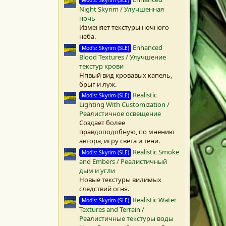
(
Night Skyrim / Улучшенная
ы
ночь
)
Изменяет текстуры ночного
неба.
Enhanced
Mod's: Skyrim (SLE)
Blood Textures / Улучшение
текстур крови
Нпвый вид кровавых капель,
брыг и луж.
Realistic
Mod's: Skyrim (SLE)
Lighting With Customization /
Реалистичное освещение
Создает более
правдоподобную, по мнению
автора, игру света и тени.
Realistic Smoke
Mod's: Skyrim (SLE)
and Embers / Реалистичный
дым и угли
Новые текстуры вилимых
следствий огня.
Realistic Water
Mod's: Skyrim (SLE)
Textures and Terrain /
Реалистичные текстуры воды