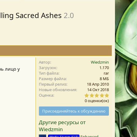
lling Sacred Ashes
2.0
Автор
Wiedzmin
Загрузок
1.170
рь лицо у
Тип файла
rar
Размер файла
8 MБ
Первый релиз
18 Апр 2010
Новые обновления
14 Окт 2018
0
Оценка
,
0 оценки(ок)
0
0
Присоединяйтесь к обсуждению
з
в
Другие ресурсы от
е
з
Wiedzmin
д
а
Enhanced
Mod's: Skyrim (SLE)