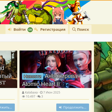
Войти
Регистрация
Поиск
nd
рытый
Анонсирован
Новости
Atomic Heart II
Kalabaxa
7 Июн 2025
10.497
3
лжить…
Продолжить…