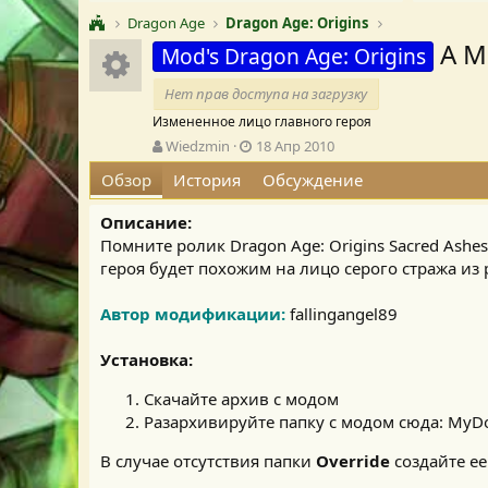
Dragon Age
Dragon Age: Origins
A M
Иконка ресурса
Mod's Dragon Age: Origins
Нет прав доступа на загрузку
Измененное лицо главного героя
А
Д
Wiedzmin
18 Апр 2010
в
а
Обзор
История
Обсуждение
т
т
о
а
Описание:
р
с
о
Помните ролик Dragon Age: Origins Sacred Ashe
з
героя будет похожим на лицо серого стража из 
д
а
Автор модификации:
fallingangel89
н
и
Установка:
я
Скачайте архив с модом
Разархивируйте папку с модом сюда: MyDo
В случае отсутствия папки
Override
создайте ее