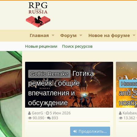
Главная
Форум
Новое на форуме
Новые рецензии
Поиск ресурсов
Готика
Gothic Remake
ремейк - общие
Новос
впечатления и
and S
обсуждение
нояб
GeorG
5 Июн 2026
Kalabax
90.090
893
13.362
Продолжить…