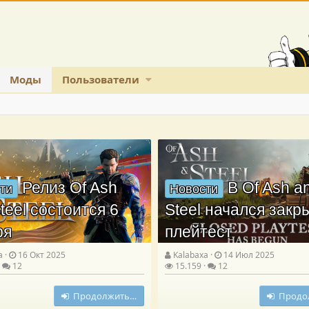
Моды
Пользователи
Релиз Of Ash
В Of Ash a
ти
Новости
teel состоится 6
Steel начался зак
ря
плейтест
a
16 Окт 2025
Kalabaxa
14 Июл 2025
12
15.159
12
Продолжить…
Продо