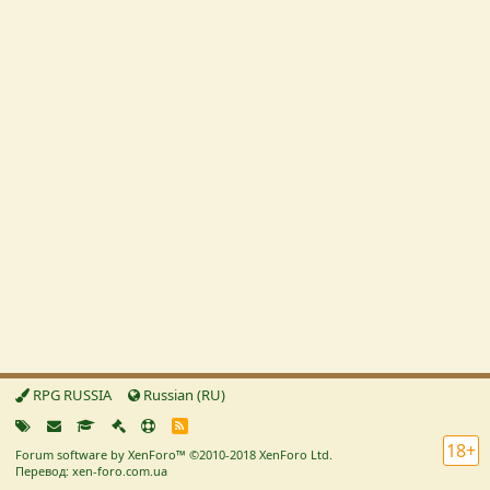
RPG RUSSIA
Russian (RU)
R
S
18+
Forum software by XenForo™
©2010-2018 XenForo Ltd.
S
Перевод: xen-foro.com.ua