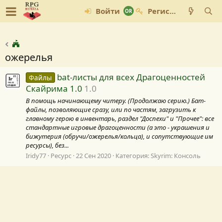
Войти
Регистрация
ожерелья
bat-листы для всех Драгоценностей
Файлы
Скайрима 1.0
1.0
В помощь начинающему читеру. (Продолжаю серию.) Бат-
файлы, позволяющие сразу, или по частям, загрузить к
главному герою в инвентарь, раздел "Доспехи" и "Прочее": все
стандартные игровые драгоценности (а это - украшения и
бижутерия (обручи/ожерелья/кольца), и сопутствующие им
ресурсы), без...
Iridy77
Ресурс
22 Сен 2020
Категория:
Skyrim: Консоль