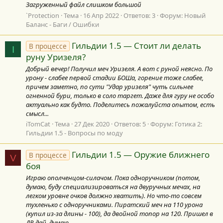
Загруженный файл слишком большой
`Protection
Тема
16 Апр 2022
Ответов: 3
Форум:
Новый
Баланс - Баги / Ошибки
Гильдии 1.5 — Стоит ли делать
В процессе
I
руну Уризеля?
Добрый вечер! Получил меч Уризеля. А вот с руной неясно. По
урону - слабее первой стадии БОШа, горение тоже слабее,
причем заметно, по сути "Удар уризеля" чуть сильнее
огненной бури, только в соло таргет. Даже для гуру не особо
актуально как будто. Поделитесь пожалуйста опытом, есть
смысл...
iTomCat
Тема
27 Дек 2020
Ответов: 5
Форум:
Готика 2:
Гильдии 1.5 - Вопросы по моду
Гильдии 1.5 — Оружие ближнего
В процессе
V
боя
Играю ополченцом-силачом. Пока одноручником (потом,
думаю, буду специализироваться на двуручных мечах, на
легком уровне очков должно хватить). Но что-то совсем
тухленько с одноручниками. Пиратский меч на 110 урона
(купил из-за длины - 100), да двойной топор на 120. Пришел в
ДР, дай, думаю...