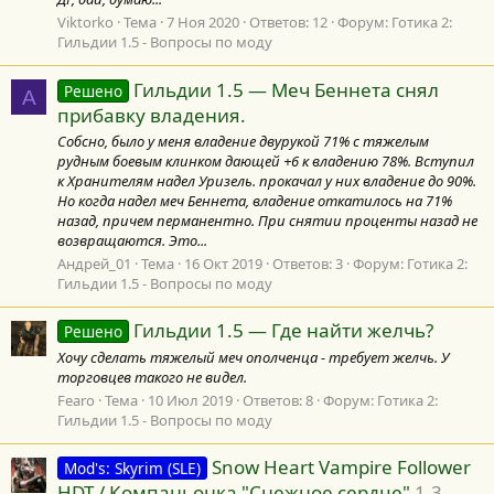
Viktorko
Тема
7 Ноя 2020
Ответов: 12
Форум:
Готика 2:
Гильдии 1.5 - Вопросы по моду
Гильдии 1.5 — Меч Беннета снял
Решено
А
прибавку владения.
Собсно, было у меня владение двурукой 71% с тяжелым
рудным боевым клинком дающей +6 к владению 78%. Вступил
к Хранителям надел Уризель. прокачал у них владение до 90%.
Но когда надел меч Беннета, владение откатилось на 71%
назад, причем перманентно. При снятии проценты назад не
возвращаются. Это...
Андрей_01
Тема
16 Окт 2019
Ответов: 3
Форум:
Готика 2:
Гильдии 1.5 - Вопросы по моду
Гильдии 1.5 — Где найти желчь?
Решено
Хочу сделать тяжелый меч ополченца - требует желчь. У
торговцев такого не видел.
Fearo
Тема
10 Июл 2019
Ответов: 8
Форум:
Готика 2:
Гильдии 1.5 - Вопросы по моду
Snow Heart Vampire Follower
Mod's: Skyrim (SLE)
HDT / Компаньонка "Снежное сердце"
1.3