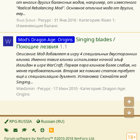
от многих других балансных модов, например, от известного
"Radical Rebalancing Mod". Основное отличие мода от других,
ему...
𝔅𝔞𝔞𝔩-ℨ𝔢𝔟𝔲𝔟
Ресурс
31 Янв 2016
Категория:
Risen 1:
Изменяющие баланс
Singing blades /
Mod's Dragon Age: Origins
W
Поющие лезвия
1.1
Описание: Мод добавляет в игру 4 специальных двусторонних
клинка. Именно такие клинки использовал ночной эльф
Иллидан в игре WarCraft. Первая пара клинков более слабая, но
менее требовательная. Вторая же помимо статов требует
ещё и специализацию дуэлянт. Установка: Скачайте мод
Singing...
Wiedzmin
Ресурс
17 Июн 2010
Категория:
Dragon Age:
Origins
Свер
Сниз
RPG RUSSIA
Russian (RU)
R
S
18+
Forum software by XenForo™
©2010-2018 XenForo Ltd.
S