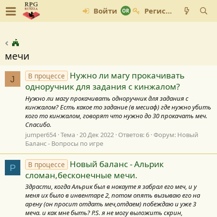
Войти
Регистрация
мечи
Нужно ли магу прокачивать
В процессе
J
одноручник для задания с кинжалом?
Нужно ли магу прокачивать одноручник для задания с
кинжалом? Есть какое то задание (в месиаф) где нужно убить
кого то кинжалом, говорят что нужно до 30 прокачать меч.
Спасибо.
jumper654
Тема
20 Дек 2022
Ответов: 6
Форум:
Новый
Баланс - Вопросы по игре
Новый баланс - Альрик
В процессе
P
сломан,бесконечные мечи.
Здрасти, когда Альрик был в нокауте я забрал его меч, и у
меня их было в инвентаре 2, потом опять вызываю его на
арену (он просит отдать меч,отдаем) побеждаю и уже 3
меча. и как мне быть? P.S. я не могу выложить скрин,