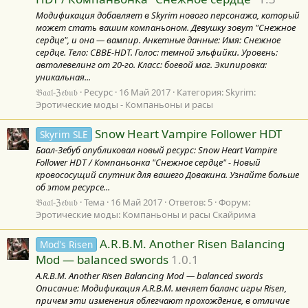
Модификация добавляет в Skyrim нового персонажа, который
может стать вашим компаньоном. Девушку зовут "Снежное
сердце", и она — вампир. Анкетные данные: Имя: Снежное
сердце. Тело: CBBE-HDT. Голос: темной эльфийки. Уровень:
автолевелинг от 20-го. Класс: боевой маг. Экипировка:
уникальная...
𝔅𝔞𝔞𝔩-ℨ𝔢𝔟𝔲𝔟
Ресурс
16 Май 2017
Категория:
Skyrim:
Эротические моды - Компаньоны и расы
Snow Heart Vampire Follower HDT
Skyrim SLE
Баал-Зебуб опубликовал новый ресурс: Snow Heart Vampire
Follower HDT / Компаньонка "Снежное сердце" - Новый
кровососущий спутник для вашего Довакина. Узнайте больше
об этом ресурсе...
𝔅𝔞𝔞𝔩-ℨ𝔢𝔟𝔲𝔟
Тема
16 Май 2017
Ответов: 5
Форум:
Эротические моды: Компаньоны и расы Скайрима
A.R.B.M. Another Risen Balancing
Mod's Risen
Mod — balanced swords
1.0.1
A.R.B.M. Another Risen Balancing Mod — balanced swords
Описание: Модификация A.R.B.M. меняет баланс игры Risen,
причем эти изменения облегчают прохождение, в отличие