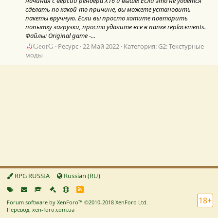
начиная с версии рендера X16 и выше! Если это не удается
сделать по какой-то причине, вы можете установить
пакеты вручную. Если вы просто хотите повторить
попытку загрузки, просто удалите все в папке replacements.
Файлы: Original game -...
GeorG
Ресурс
22 Май 2022
Категория:
G2: Текстурные
моды
RPG RUSSIA
Russian (RU)
R
S
18+
Forum software by XenForo™
©2010-2018 XenForo Ltd.
S
Перевод: xen-foro.com.ua