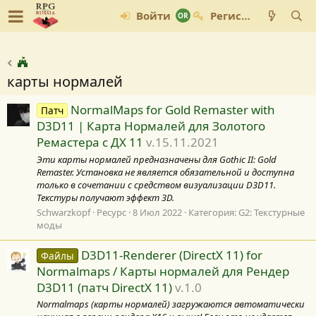
Войти
Регистрация
карты нормалей
NormalMaps for Gold Remaster with
Патч
D3D11 | Карта Нормалей для Золотого
Ремастера с ДХ 11
v.15.11.2021
Эти карты нормалей предназначены для Gothic II: Gold
Remaster. Установка не является обязательной и доступна
только в сочетании с средством визуализации D3D11.
Текстуры получают эффект 3D.
Schwarzkopf
Ресурс
8 Июл 2022
Категория:
G2: Текстурные
моды
D3D11-Renderer (DirectX 11) for
Файлы
Normalmaps / Карты нормалей для Рендер
D3D11 (патч DirectX 11)
v.1.0
Normalmaps (карты нормалей) загружаются автоматически