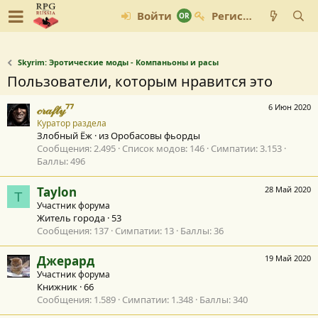
Войти
Регистрация
Skyrim: Эротические моды - Компаньоны и расы
Пользователи, которым нравится это
𝒸𝓇𝒶𝒻𝓉𝓎⁷⁷
6 Июн 2020
Куратор раздела
Злобный Ёж
·
из
Оробасовы фьорды
Сообщения
2.495
Список модов
146
Симпатии
3.153
Баллы
496
Taylon
28 Май 2020
T
Участник форума
Житель города
·
53
Сообщения
137
Симпатии
13
Баллы
36
Джерард
19 Май 2020
Участник форума
Книжник
·
66
Сообщения
1.589
Симпатии
1.348
Баллы
340