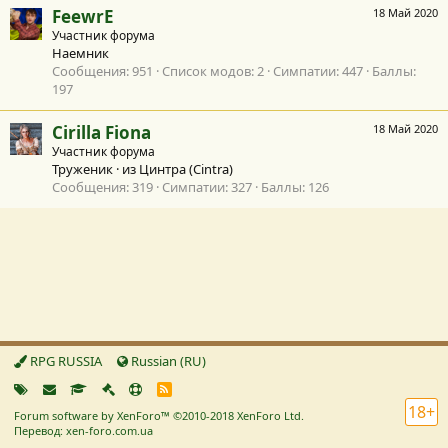
FeewrE
18 Май 2020
Участник форума
Наемник
Сообщения
951
Список модов
2
Симпатии
447
Баллы
197
Cirilla Fiona
18 Май 2020
Участник форума
Труженик
·
из
Цинтра (Cintra)
Сообщения
319
Симпатии
327
Баллы
126
RPG RUSSIA
Russian (RU)
R
S
18+
Forum software by XenForo™
©2010-2018 XenForo Ltd.
S
Перевод: xen-foro.com.ua