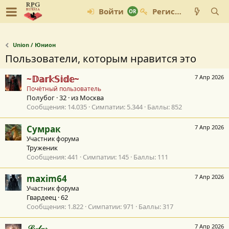
Войти
Регистрация
Union / Юнион
Пользователи, которым нравится это
~𝔻𝕒𝕣𝕜𝕊𝕚𝕕𝕖~
7 Апр 2026
Почётный пользователь
Полубог
·
32
·
из
Москва
Сообщения
14.035
Симпатии
5.344
Баллы
852
Сумрак
7 Апр 2026
Участник форума
Труженик
Сообщения
441
Симпатии
145
Баллы
111
maxim64
7 Апр 2026
Участник форума
Гвардеец
·
62
Сообщения
1.822
Симпатии
971
Баллы
317
𝒮𝓎𝓁𝒶𝓇
7 Апр 2026