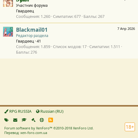
Участник форума
Гвардеец
Сообщения
1.260
Симпатии
677
Баллы
267
Blackmail01
7 Апр 2026
Редактор раздела
Гвардеец
·
41
Сообщения
1.859
Список модов
17
Симпатии
1.511
Баллы
276
RPG RUSSIA
Russian (RU)
R
S
18+
Forum software by XenForo™
©2010-2018 XenForo Ltd.
S
Перевод: xen-foro.com.ua