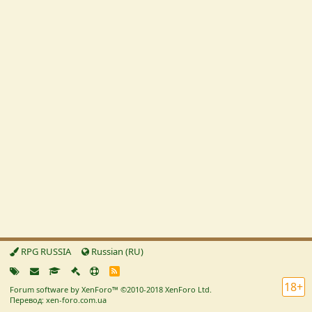
RPG RUSSIA
Russian (RU)
R
S
18+
Forum software by XenForo™
©2010-2018 XenForo Ltd.
S
Перевод: xen-foro.com.ua