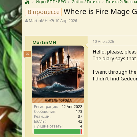
Игры РПГ / RPG
Gothic / Готика
Готика 2: Возв
Where is Fire Mage 
В процессе
А
Д
MartinMH
10 Апр 2026
в
а
т
т
о
а
10 Апр 2026
MartinMH
р
с
т
о
Hello, please, ple
е
з
Участник форума
The diary says tha
м
д
ы
а
н
I went through thei
и
I didn't find Gede
я
ЖИТЕЛЬ ГОРОДА
Регистрация
22 Авг 2022
Сообщения
173
Реакции
37
Баллы
42
Лучшие ответы
4