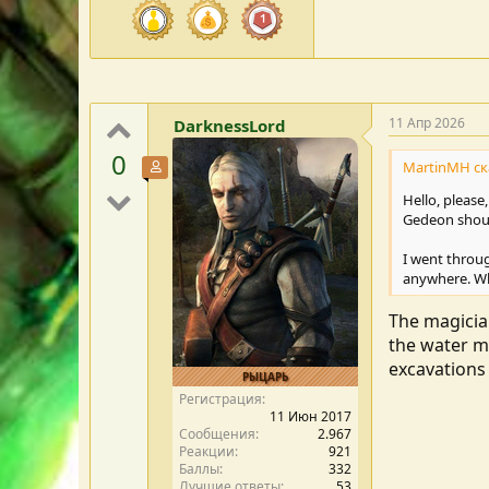
11 Апр 2026
DarknessLord
0
MartinMH ска
Участник форума
Hello, please
Gedeon shoul
I went throug
anywhere. Wh
The magician
the water m
excavations 
РЫЦАРЬ
Регистрация
11 Июн 2017
Сообщения
2.967
Реакции
921
Баллы
332
Лучшие ответы
53