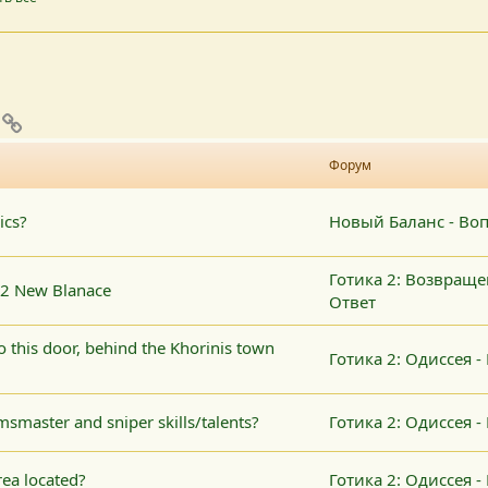
pp
mail
Ссылка
Форум
ics?
Новый Баланс - Во
Готика 2: Возвращен
 2 New Blanace
Ответ
 this door, behind the Khorinis town
Готика 2: Одиссея 
smaster and sniper skills/talents?
Готика 2: Одиссея 
rea located?
Готика 2: Одиссея 