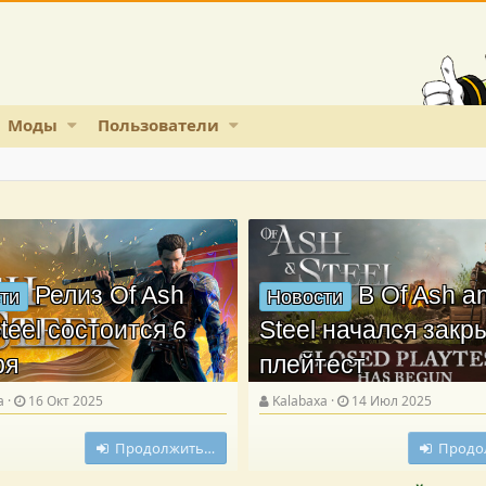
Моды
Пользователи
Релиз Of Ash
В Of Ash a
ти
Новости
teel состоится 6
Steel начался зак
ря
плейтест
a
16 Окт 2025
Kalabaxa
14 Июл 2025
Продолжить…
Продо