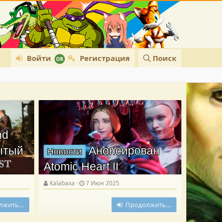
Войти
Регистрация
Поиск
nd
рытый
Анонсирован
Новости
Atomic Heart II
Kalabaxa
7 Июн 2025
лжить…
Продолжить…