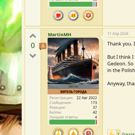
11 Апр 2026
MartinMH
0
Thank you. I
Участник форума
But I think 
Gedeon. So i
in the Polis
Anyway, tha
Автор
ЖИТЕЛЬ ГОРОДА
Регистрация
22 Авг 2022
Сообщения
173
Реакции
37
Баллы
42
Лучшие ответы
4
1
Показа