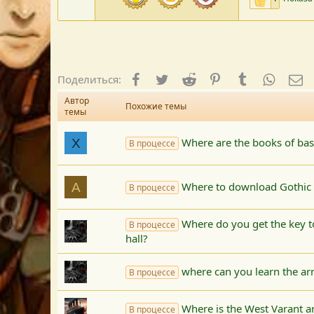
Facebook
Twitter
Reddit
Pinterest
Tumblr
WhatsA
E-
Поделиться:
Автор
Похожие темы
темы
Where are the books of bas
X
В процессе
Where to download Gothic
A
В процессе
Where do you get the key to
В процессе
hall?
where can you learn the arm
В процессе
Where is the West Varant a
В процессе