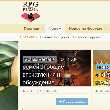
Главная
Форум
Новое на форуме
Правила
Новые сообщения
Поиск по форуму
Готика
Gothic Remake
ремейк - общие
Новос
впечатления и
and S
обсуждение
нояб
GeorG
5 Июн 2026
Kalabax
Продолжить…