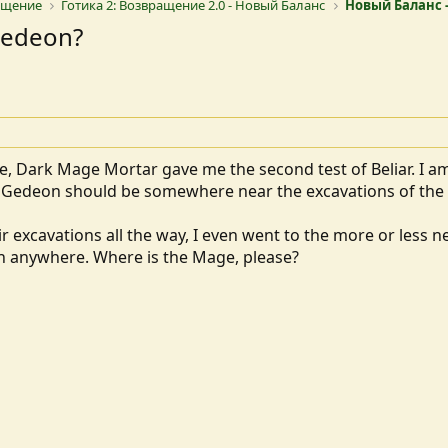
ращение
Готика 2: Возвращение 2.0 - Новый Баланс
Новый Баланс -
Gedeon?
ase, Dark Mage Mortar gave me the second test of Beliar. I 
t Gedeon should be somewhere near the excavations of the
r excavations all the way, I even went to the more or less n
on anywhere. Where is the Mage, please?