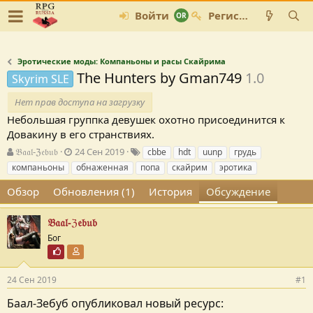
Войти
Регистрация
Эротические моды: Компаньоны и расы Скайрима
The Hunters by Gman749
1.0
Skyrim SLE
Нет прав доступа на загрузку
Небольшая группка девушек охотно присоединится к
Довакину в его странствиях.
А
Д
Т
𝔅𝔞𝔞𝔩-ℨ𝔢𝔟𝔲𝔟
24 Сен 2019
cbbe
hdt
uunp
грудь
в
а
е
компаньоны
обнаженная
попа
скайрим
эротика
т
т
г
о
а
и
Обзор
Обновления (1)
История
Обсуждение
р
с
т
о
𝔅𝔞𝔞𝔩-ℨ𝔢𝔟𝔲𝔟
е
з
Бог
м
д
ы
а
Почётный пользователь
Участник форума
н
и
24 Сен 2019
#1
я
Баал-Зебуб опубликовал новый ресурс: