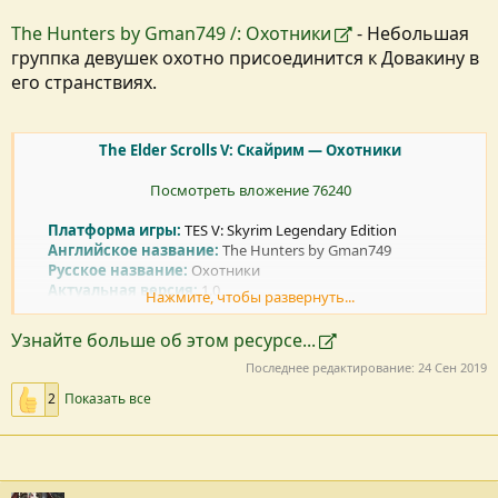
The Hunters by Gman749 /: Охотники
- Небольшая
группка девушек охотно присоединится к Довакину в
его странствиях.
The Elder Scrolls V: Скайрим — Охотники
Посмотреть вложение 76240
Платформа игры:
TES V: Skyrim Legendary Edition​
Английское название:
The Hunters by Gman749​
Русское название:
Охотники​
Актуальная версия:
1.0​
Нажмите, чтобы развернуть...
Язык...
Узнайте больше об этом ресурсе...
Последнее редактирование:
24 Сен 2019
2
Показать все