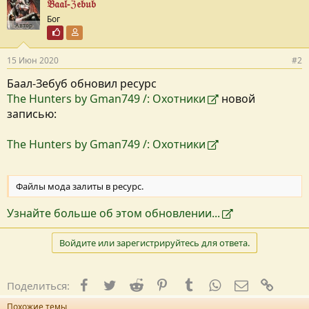
𝔅𝔞𝔞𝔩-ℨ𝔢𝔟𝔲𝔟
Бог
Автор
Почётный пользователь
Участник форума
15 Июн 2020
#2
Баал-Зебуб обновил ресурс
The Hunters by Gman749 /: Охотники
новой
записью:
The Hunters by Gman749 /: Охотники
Файлы мода залиты в ресурс.
Узнайте больше об этом обновлении...
Войдите или зарегистрируйтесь для ответа.
Facebook
Twitter
Reddit
Pinterest
Tumblr
WhatsApp
E-mail
Ссылк
Поделиться:
Похожие темы