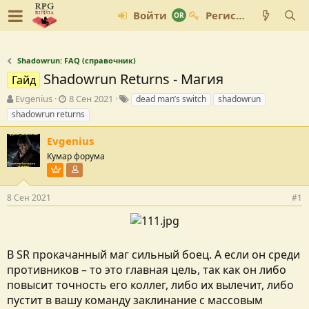
Войти
Регистрация
Shadowrun: FAQ (справочник)
Shadowrun Returns - Магия
Гайд
А
Д
Т
Evgenius
8 Сен 2021
dead man’s switch
shadowrun
в
а
е
shadowrun returns
т
т
г
о
а
и
Evgenius
р
с
Кумар форума
т
о
Пользователь VIP
Участник форума
е
з
м
д
ы
а
8 Сен 2021
#1
н
и
я
В SR прокачанный маг сильный боец. А если он среди
противников – то это главная цель, так как он либо
повысит точность его коллег, либо их вылечит, либо
пустит в вашу команду заклинание с массовым