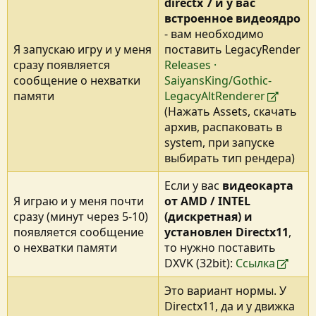
directx 7 и у вас
встроенное видеоядро
- вам необходимо
Я запускаю игру и у меня
поставить LegacyRender
сразу появляется
Releases ·
сообщение о нехватки
SaiyansKing/Gothic-
памяти
LegacyAltRenderer
(Нажать Assets, скачать
архив, распаковать в
system, при запуске
выбирать тип рендера)
Если у вас
видеокарта
Я играю и у меня почти
от AMD / INTEL
сразу (минут через 5-10)
(дискретная) и
появляется сообщение
установлен Directx11
,
о нехватки памяти
то нужно поставить
DXVK (32bit):
Ссылка
Это вариант нормы. У
Directx11, да и у движка