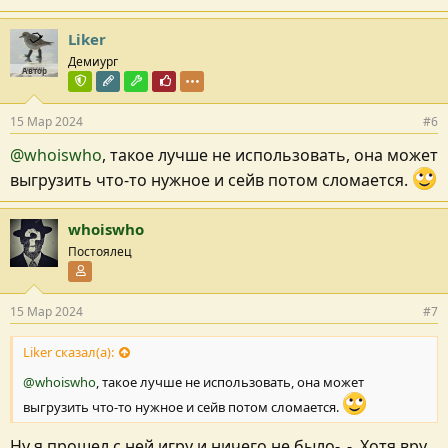
Liker
Демиург
Автор
Команда форума
Редактор раздела
Модостроитель
Почётный пользователь
15 Мар 2024
#6
@whoiswho
, такое лучше не использовать, она может
выгрузить что-то нужное и сейв потом сломается.
whoiswho
Постоялец
Участник форума
15 Мар 2024
#7
Liker сказал(а):
@whoiswho
, такое лучше не использовать, она может
выгрузить что-то нужное и сейв потом сломается.
Ну я прошел с ней игру и ничего не было-_-. Хотя вру,