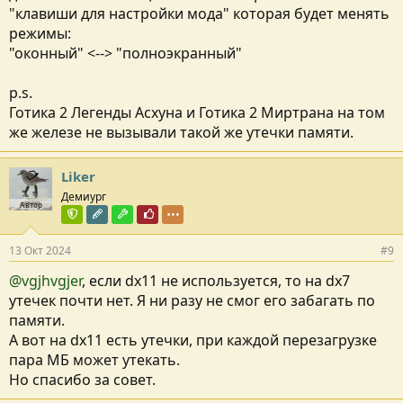
"клавиши для настройки мода" которая будет менять
режимы:
"оконный" <--> "полноэкранный"
p.s.
Готика 2 Легенды Асхуна и Готика 2 Миртрана на том
же железе не вызывали такой же утечки памяти.
Liker
Демиург
Автор
Команда форума
Редактор раздела
Модостроитель
Почётный пользователь
13 Окт 2024
#9
@vgjhvgjer
, если dx11 не используется, то на dx7
утечек почти нет. Я ни разу не смог его забагать по
памяти.
А вот на dx11 есть утечки, при каждой перезагрузке
пара МБ может утекать.
Но спасибо за совет.