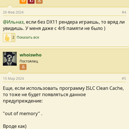
Пользователь VIP
Почётный пользователь
Участник форума
26 Фев 2024
#4
@Ильназ
, если без DX11 рендера играешь, то вряд ли
увидишь. У меня даже с 4гб памяти не было )
2
Показать все
whoiswho
Постоялец
Участник форума
15 Мар 2024
#5
Еще, если использовать программу ISLC Clean Cache,
то тоже не будет появляться данное
предупреждение:
"out of memory" .
Вроде как)