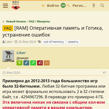
Войти
Регистрация
Новый Баланс - FAQ / Мануалы
[RAM] Оперативная память и Готика,
FAQ
устранение ошибок
А
Д
Т
Liker
25 Фев 2024
out of memory
память
в
а
е
т
т
г
Liker
о
а
и
Демиург
р
с
т
о
Команда форума
Редактор раздела
Модостроитель
Почётный пользователь
е
з
м
д
25 Фев 2024
#1
ы
а
Примерно до 2012-2013 года большинство игр
н
и
было 32-битными.
Любая 32-битная программа или
я
игра может формально использовать 2 в 32 степени
байт, т.е . 4294967296. В переводе это примерно 4 ГБ.
Эта величина никак не связана с общим кол-вом
оперативной памяти в вашем компьютере.