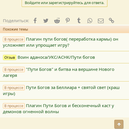
Войдите или зарегистрируйтесь для ответа.
Facebook
Twitter
Reddit
Pinterest
Tumblr
WhatsApp
E-mail
Ссылк
Поделиться:
Похожие темы
Плагин пути богов( переработка кармы) он
В процессе
усложняет или упрощает игру?
Воин аданоса/УКС/АСНК/Пути богов
Отзыв
"Пути Богов" и битва на вершине Нового
В процессе
лагеря
Пути Богов за Беллиара + святой свет (краш
В процессе
игры)
Плагин Пути Богов и бесконечный каст у
В процессе
демонов огненной волны
Свер