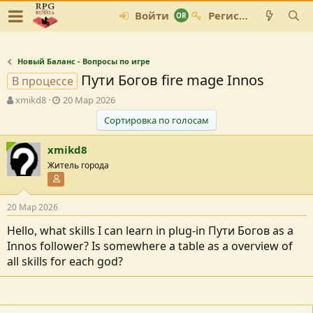
Войти
Регистрация
Новый Баланс - Вопросы по игре
Пути Богов fire mage Innos
В процессе
А
Д
xmikd8
20 Мар 2026
в
а
Сортировка по голосам
т
т
о
а
xmikd8
р
с
т
о
Житель города
е
з
Участник форума
м
д
ы
а
20 Мар 2026
н
и
Hello, what skills I can learn in plug-in Пути Богов as a
я
Innos follower? Is somewhere a table as a overview of
all skills for each god?