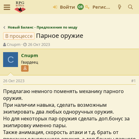
Войти
Регистрация
Новый Баланс - Предложения по моду
Парное оружие
В процессе
А
Д
Cnupm
26 Окт 2023
в
а
Cnupm
т
т
C
о
а
Гвардеец
р
с
Участник форума
т
о
е
з
26 Окт 2023
#1
м
д
ы
а
Предлагаю немного поменять механику парного
н
оружия.
и
При наличии навыка, сделать возможным
я
экипировать два любых одноручных оружия.
Но для некоторых пар оружия сделать доп.бонус за
экипировку именно пары.
Также анимация, скорость атаки и т.д. брать от