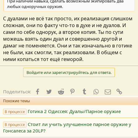
При наличии навыка, сделать возможным экипировать два
любых одноручных оружия.
С дуалами не всё так просто, их реализация слишком
сложная, они по факту что-то в духе и не дуалов. И
сами по себе однорук, а второе копия. Ты по сути
можешь взять один дуал и совершенно другой и
дамаг не поменяется. Они и так изначально в готике
не были, как смогли, так реализовали. В общем с
ними копаться тот ещё геморой.
Войдите или зарегистрируйтесь для ответа.
Facebook
Twitter
Reddit
Pinterest
Tumblr
WhatsApp
E-mail
Ссылк
Поделиться:
Похожие темы
Готика 2 Одиссея: Дуалы/Парное оружие
В процессе
Стоит ли учить улучшенное парное оружие у
В процессе
Гонсалеса за 20LP?