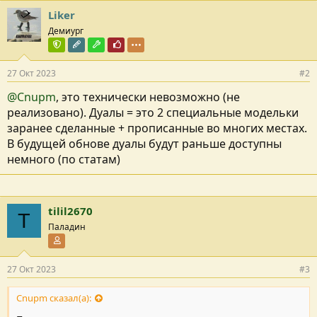
Liker
Демиург
Команда форума
Редактор раздела
Модостроитель
Почётный пользователь
27 Окт 2023
#2
@Cnupm
, это технически невозможно (не
реализовано). Дуалы = это 2 специальные модельки
заранее сделанные + прописанные во многих местах.
В будущей обнове дуалы будут раньше доступны
немного (по статам)
tilil2670
T
Паладин
Участник форума
27 Окт 2023
#3
Cnupm сказал(а):