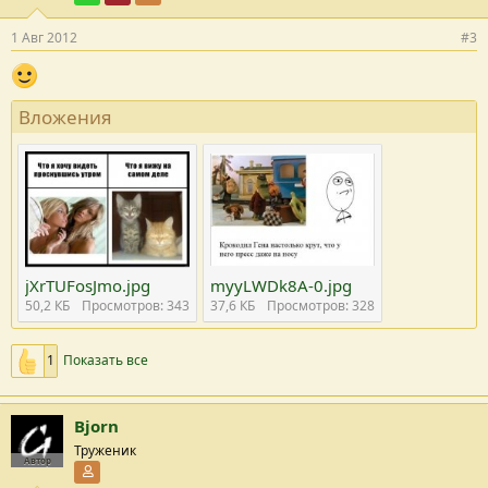
1 Авг 2012
#3
Вложения
jXrTUFosJmo.jpg
myyLWDk8A-0.jpg
50,2 КБ
Просмотров: 343
37,6 КБ
Просмотров: 328
1
Показать все
Bjorn
Труженик
Автор
Участник форума