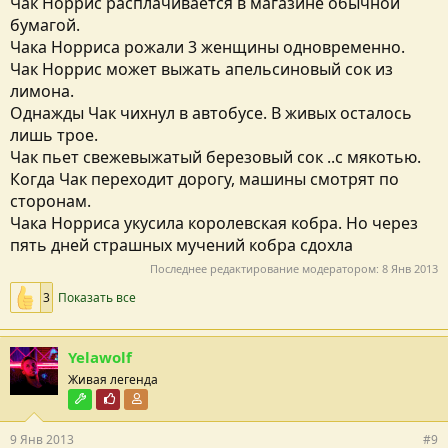
Чак Норрис расплачивается в магазине обычной
бумагой.
Чака Норриса рожали 3 женщины одновременно.
Чак Норрис может выжать апельсиновый сок из
лимона.
Однажды Чак чихнул в автобусе. В живых осталось
лишь трое.
Чак пьет свежевыжатый березовый сок ..с мякотью.
Когда Чак переходит дорогу, машины смотрят по
сторонам.
Чака Норриса укусила королевская кобра. Но через
пять дней страшных мучений кобра сдохла
Последнее редактирование модератором:
8 Янв 2013
3
Показать все
Yelawolf
Живая легенда
Модостроитель
Почётный пользователь
Участник форума
9 Янв 2013
#9