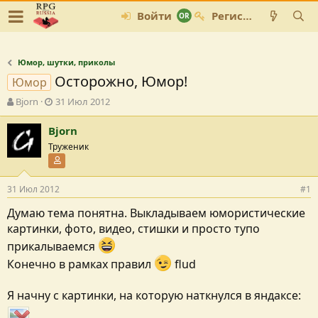
Войти
Регистрация
Юмор, шутки, приколы
Осторожно, Юмор!
Юмор
А
Д
Bjorn
31 Июл 2012
в
а
т
т
Bjorn
о
а
Труженик
р
с
Участник форума
т
о
е
з
31 Июл 2012
#1
м
д
ы
а
Думаю тема понятна. Выкладываем юмористические
н
картинки, фото, видео, стишки и просто тупо
и
я
прикалываемся
Конечно в рамках правил
flud
Я начну с картинки, на которую наткнулся в яндаксе: