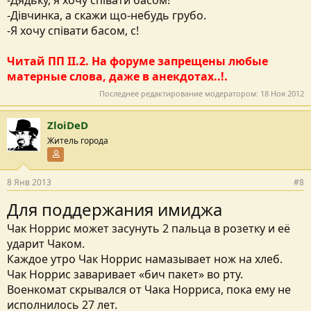
-Дядьку, я хочу співати басом!
-Дівчинка, а скажи що-небудь грубо.
-Я хочу співати басом, с!
Читай ПП II.2. На форуме запрещены любые
матерные слова, даже в анекдотах..!.
Последнее редактирование модератором:
18 Ноя 2012
ZloiDeD
Житель города
Участник форума
8 Янв 2013
#8
Для поддержания имиджа
Чак Норрис может засунуть 2 пальца в розетку и её
ударит Чаком.
Каждое утро Чак Норрис намазывает нож на хлеб.
Чак Норрис заваривает «бич пакет» во рту.
Военкомат скрывался от Чака Норриса, пока ему не
исполнилось 27 лет.