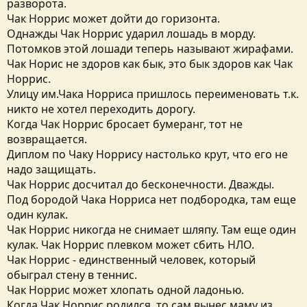
разворота.
Чак Норрис может дойти до горизонта.
Однажды Чак Норрис ударил лошадь в морду.
Потомков этой лошади теперь называют жирафами.
Чак Норис не здоров как бык, это бык здоров как Чак
Норрис.
Улицу им.Чака Норриса пришлось переименовать т.к.
никто не хотел переходить дорогу.
Когда Чак Норрис бросает бумеранг, тот не
возвращается.
Диплом по Чаку Норрису настолько крут, что его не
надо защищать.
Чак Норрис досчитал до бесконечности. Дважды.
Под бородой Чака Норриса нет подбородка, там еще
один кулак.
Чак Норрис никогда не снимает шляпу. Там еще один
кулак. Чак Норрис плевком может сбить НЛО.
Чак Норрис - единственный человек, который
обыграл стену в теннис.
Чак Норрис может хлопать одной ладонью.
Когда Чак Норрис родился, то сам вынес маму из