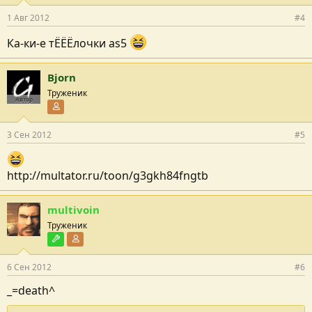
1 Авг 2012
#4
Ка-ки-е тЁЁЁлочки as5
Bjorn
Труженик
Автор
Участник форума
3 Сен 2012
#5
http://multator.ru/toon/g3gkh84fngtb
multivoin
Труженик
Модостроитель
Участник форума
6 Сен 2012
#6
_=death^