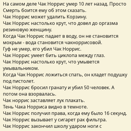
На самом деле Чак Норрис умер 10 лет назад. Просто
Смерть боится ему об этом сказать.
Чак Норрис может удалить Корзину.
Чак Норрис настолько крут, что довел до оргазма
резиновую женщину.
Когда Чак Норрис падает в воду, он не становится
мокрым - вода становится чакноррисовой.
Гуф не умер, его убил Чак Норрис.
Чак Норрис умеет бить циклопа между глаз.
Чак Норрис настолько крут, что умывется
умывальником.
Когда Чак Норрис ложиться спать, он кладет подушку
под пистолет.
Чак Норрис бросил гранату и убил 50 человек. А
потом она взорвалась.
Чак норрис заставляет лук плакать.
Тень Чака Норриса видно в темноте.
Чак Норрис получил права, когда ему было 16 секунд.
Чак Норрис вызывает у сигарет рак фильтра.
Чак Норрис закончил школу ударом ноги с