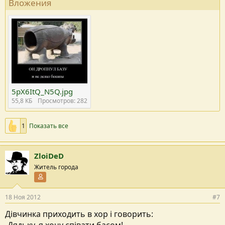
Вложения
5pX6ItQ_N5Q.jpg
55,8 КБ
Просмотров: 282
1
Показать все
ZloiDeD
Житель города
Участник форума
18 Ноя 2012
#7
Дівчинка приходить в хор і говорить: