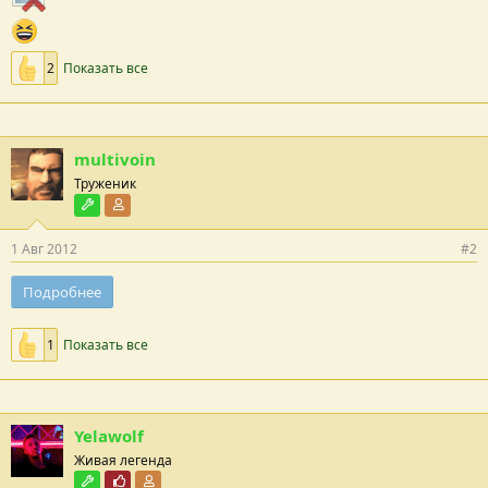
2
Показать все
multivoin
Труженик
Модостроитель
Участник форума
1 Авг 2012
#2
Подробнее
1
Показать все
Yelawolf
Живая легенда
Модостроитель
Почётный пользователь
Участник форума