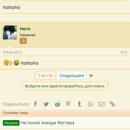
hohoho
Hero
Наемник
Участник форума
9 Янв 2013
#10
)
hohoho
Последний
1 из 114
Следующая
Войдите или зарегистрируйтесь для ответа.
Facebook
Twitter
Reddit
Pinterest
Tumblr
WhatsApp
E-mail
Ссылк
Поделиться:
Похожие темы
Не понял юмора Фестера
Решено