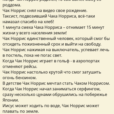
роддома.
Чак Норрис снял на видео свое рождение.
Таксист, подвозивший Чака Норриса, всё-таки
намазал спасибо на хлеб!
1 минута смеха Чака Норриса – отнимает 15 минут
жизни у всего населения земли!
Чак Норрис единственный человек, который смог бы
отсидеть пожизненный срок и выйти на свободу.
Чак Норрис нажимая на выключатель, успевает лечь
в постель, пока не погас свет.
Когда Чак Норрис играет в гольф - в аэропортах
отменяют рейсы.
Чак Норрис настолько крутой что смог затушить
огонь бензином.
В детстве Чак Норрис мечтал стать Чаком Норрисом.
Когда Чак Норрис начал заниматься серфингом,
сразу несколько цунами обрушились на побережье
Японии.
Иисус может ходить по воде, Чак Норрис может
плавать по земле.