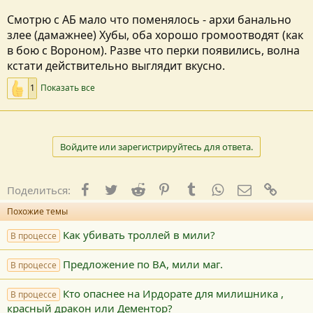
Смотрю с АБ мало что поменялось - архи банально
злее (дамажнее) Хубы, оба хорошо громоотводят (как
в бою с Вороном). Разве что перки появились, волна
кстати действительно выглядит вкусно.
1
Показать все
Войдите или зарегистрируйтесь для ответа.
Facebook
Twitter
Reddit
Pinterest
Tumblr
WhatsApp
E-mail
Ссылк
Поделиться:
Похожие темы
Как убивать троллей в мили?
В процессе
Предложение по ВА, мили маг.
В процессе
Кто опаснее на Ирдорате для милишника ,
В процессе
красный дракон или Дементор?