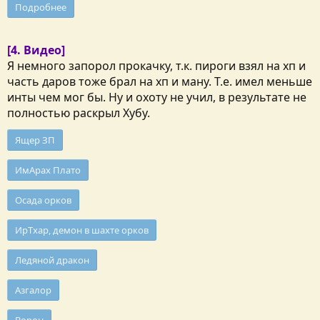
Подробнее
[4. Видео]
Я немного запорол прокачку, т.к. пироги взял на хп и
часть даров тоже брал на хп и ману. Т.е. имел меньше
инты чем мог бы. Ну и охоту не учил, в результате не
полностью раскрыл Хубу.
Ящер ЗП
ИмАрах Плато
Осада орков
ИрТхар, демон в шахте орков
Ледяной дракон
Азгалор