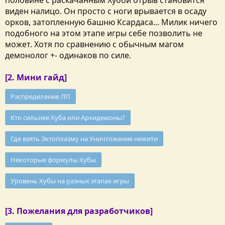
половине с раскачанным Хубой отрыв становится
виден налицо. Он просто с ноги врывается в осаду
орков, затопленную башню Ксардаса... Милик ничего
подобного на этом этапе игры себе позволить не
может. Хотя по сравнению с обычным магом
демонолог +- одинаков по силе.
[2. Мини гайд]
Распределение ЛП
Кто сильнее Хуба или Архидемоны?
Где взять Эктоплазму на Уничтожение нежити
Некоторые формулы Хубы
Уровень Хубы на разных этапах игры
[3. Пожелания для разработчиков]