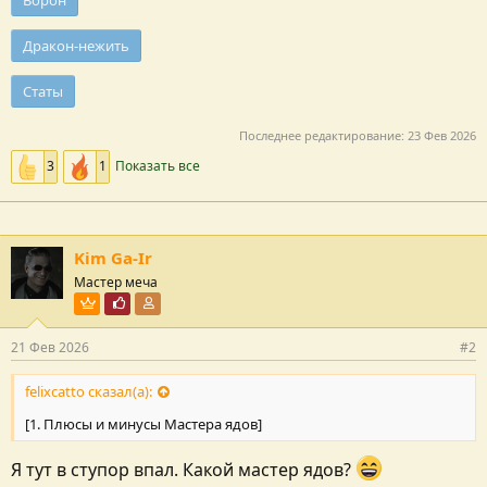
Ворон
Дракон-нежить
Статы
Последнее редактирование:
23 Фев 2026
3
1
Показать все
Kim Ga-Ir
Мастер меча
Пользователь VIP
Почётный пользователь
Участник форума
21 Фев 2026
#2
felixcatto сказал(а):
[1. Плюсы и минусы Мастера ядов]
Я тут в ступор впал. Какой мастер ядов?