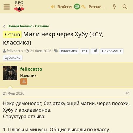
Войти
Регистрация
Новый Баланс - Отзывы
Мили некр через Хубу (КСУ,
Отзыв
классика)
А
Д
Т
felixcatto
21 Фев 2026
классика
кс+
нб
некромант
в
а
е
хубаксис
т
т
г
о
а
и
felixcatto
р
с
Наемник
т
о
Участник форума
е
з
м
д
ы
а
21 Фев 2026
#1
н
Некр-демонолог, без атакующей магии, через посохи,
и
Хубу и архидемонов.
я
Структура отзыва:
1. Плюсы и минусы. Общие выводы по классу.