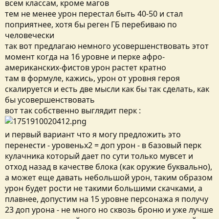
всем классам, кроме магов
тем не менее урон перестал быть 40-50 и стал
поприятнее, хотя бы реген ГБ перебиваю по
человечески
так вот предлагаю немного усовершенствовать этот
момент когда на 16 уровне и перке афро-
американских-фистов урон растет кратно
там в формуле, кажись, урон от уровня героя
скалируется и есть две мысли как бы так сделать, как
бы усовершенствовать
вот так собственно выглядит перк :
и первый вариант что я могу предложить это
перенести - уровеньх2 = доп урон - в базовый перк
кулачника который дает по сути только мувсет и
отход назад в качестве блока (как оружие буквально),
а может еще давать небольшой урон, таким образом
урон будет рости не такими большими скачками, а
плавнее, допустим на 15 уровне персонажа я получу
23 доп урона - не много но сквозь броню и уже лучше