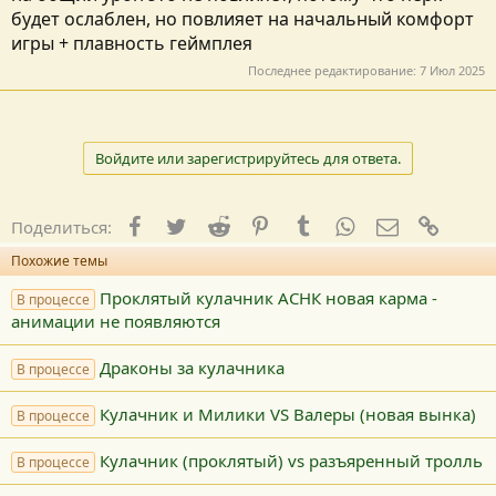
будет ослаблен, но повлияет на начальный комфорт
игры + плавность геймплея
Последнее редактирование:
7 Июл 2025
Войдите или зарегистрируйтесь для ответа.
Facebook
Twitter
Reddit
Pinterest
Tumblr
WhatsApp
E-mail
Ссылк
Поделиться:
Похожие темы
Проклятый кулачник АСНК новая карма -
В процессе
анимации не появляются
Драконы за кулачника
В процессе
Кулачник и Милики VS Валеры (новая вынка)
В процессе
Кулачник (проклятый) vs разъяренный тролль
В процессе