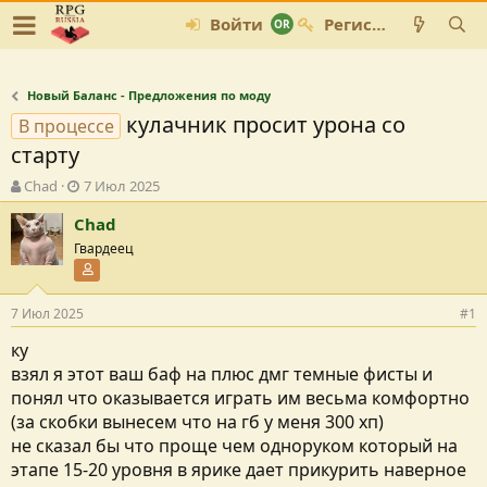
Войти
Регистрация
Новый Баланс - Предложения по моду
кулачник просит урона со
В процессе
старту
А
Д
Chad
7 Июл 2025
в
а
Chad
т
т
о
а
Гвардеец
р
с
Участник форума
т
о
е
з
7 Июл 2025
#1
м
д
ы
а
ку
н
взял я этот ваш баф на плюс дмг темные фисты и
и
понял что оказывается играть им весьма комфортно
я
(за скобки вынесем что на гб у меня 300 хп)
не сказал бы что проще чем одноруком который на
этапе 15-20 уровня в ярике дает прикурить наверное