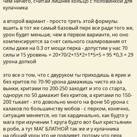
чем ничего, считай лишнее кольцо с половинкой для
кулачника
а второй вариант - просто треть этой формулы
вшить в тот же самый базовый перк все ради того же,
урон будет меньше, чем в первом варианте, но оно
компенсируется за счет сильного скалирования от
силы даже на 0.3 от мощи перка - допустим у нас 70
силы и 15 уровень = 20+70/2+15*2+1*5+5 = 95 *0,3 = 29
урона допкой
это все о том, что с двуруком ты приходишь в ярик и
без критов по 70-90 урона дамажишь чисто из-за
вынки, критами по 200-250 заходит и это со старта,
однорук по 50 дамажит без критов, а критами по 150-
200 тыкает - это довольно много на фоне 50 урона с
калаков по большинству мобов - с перком, конечно,
ситуация меняется, но так кардинально, как будто у
мага при изучении 1 круга будто вот был крестьянин
в робе, а тут МАГ БЛАТНОЙ так же и у кулачника
на общий урон это не повлияет, потому что перк