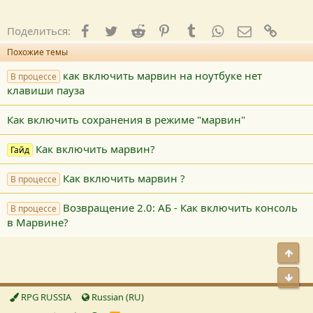
Facebook
Twitter
Reddit
Pinterest
Tumblr
WhatsApp
E-mail
Ссылк
Поделиться:
Похожие темы
как включить марвин на ноутбуке нет
В процессе
клавиши пауза
Как включить сохранения в режиме "марвин"
Как включить марвин?
Гайд
Как включить марвин ?
В процессе
Возвращение 2.0: АБ - Как включить консоль
В процессе
в Марвине?
Свер
Сниз
RPG RUSSIA
Russian (RU)