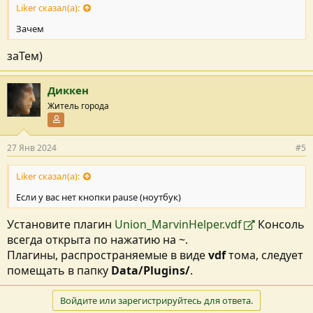
Liker сказал(а):
Зачем
заТем)
Диккен
Житель города
Участник форума
27 Янв 2024
#5
Liker сказал(а):
Если у вас нет кнопки pause (ноутбук)
Установите плагин
Union_MarvinHelper.vdf
Консоль
всегда открыта по нажатию на ~.
Плагины, распространяемые в виде
vdf
тома, следует
помещать в папку
Data/Plugins/
.
Войдите или зарегистрируйтесь для ответа.