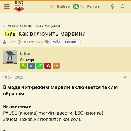
Войти
Регистрация
Новый Баланс - FAQ / Мануалы
Как включить марвин?
Гайд
А
Д
Т
Liker
18 Окт 2023
гайд
марвин
в
а
е
т
т
г
Liker
о
а
и
Демиург
р
с
Команда форума
Редактор раздела
Модостроитель
Почётный пользователь
т
о
е
з
18 Окт 2023
#1
м
д
ы
а
В моде чит-режим марвин включается таким
н
образом:
и
я
Включение:
PAUSE (кнопка) marvin (ввести) ESC (кнопка).
Зачем нажав F2 появится консоль.