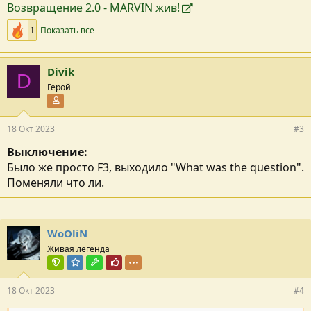
Возвращение 2.0 - MARVIN жив!
1
Показать все
Divik
D
Герой
Участник форума
18 Окт 2023
#3
Выключение:
Было же просто F3, выходило "What was the question".
Поменяли что ли.
WoOliN
Живая легенда
Команда форума
Модератор раздела
Модостроитель
Почётный пользователь
18 Окт 2023
#4