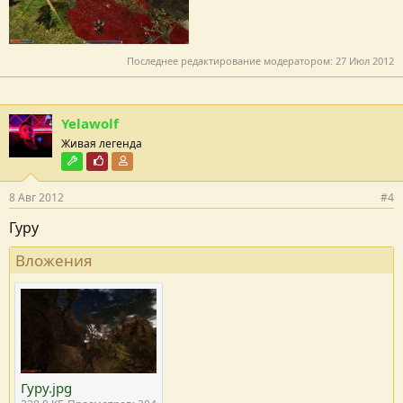
Последнее редактирование модератором:
27 Июл 2012
Yelawolf
Живая легенда
Модостроитель
Почётный пользователь
Участник форума
8 Авг 2012
#4
Гуру
Вложения
Гуру.jpg