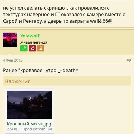
не успел сделать скриншот, как провалился с
текстурах наверное и ГГ оказался с камере вместе с
Сарой и Ренгару. а дверь то закрыта wall&66@
Yelawolf
Живая легенда
Модостроитель
Почётный пользователь
Участник форума
4 Фев 2013
#9
Ранее "кровавое" утро _=death^
Вложения
Кровавый месяц.jpg
224 КБ
Просмотров: 160