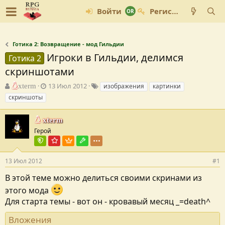
Войти
Регистрация
Готика 2: Возвращение - мод Гильдии
Игроки в Гильдии, делимся
Готика 2
скриншотами
А
Д
Т
xterm
13 Июл 2012
изображения
картинки
в
а
е
скриншоты
т
т
г
о
а
и
xterm
р
с
т
о
Герой
е
з
Команда форума
Администратор форума
Пользователь VIP
Модостроитель
м
д
ы
а
13 Июл 2012
#1
н
и
В этой теме можно делиться своими скринами из
я
этого мода
Для старта темы - вот он - кровавый месяц _=death^
Вложения