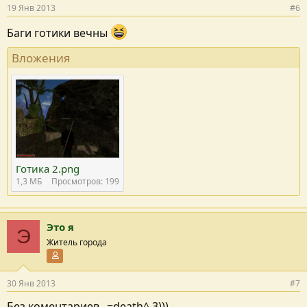
19 Янв 2013
#6
Баги готики вечны
Вложения
Готика 2.png
1,3 MБ
Просмотров: 199
Это я
Э
Житель города
Участник форума
30 Янв 2013
#7
Без коментариев _=death^ 3)))