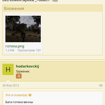
Вложения
готика.png
1,3 MБ
Просмотров: 197
hodarkovckij
H
Труженик
Участник форума
30 Янв 2013
#8
Это я сказал(а):
Баги готики вечны