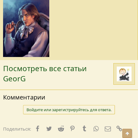
Посмотреть все статьи
GeorG
Комментарии
Войдите или зарегистрируйтесь для ответа.
Facebook
Twitter
Reddit
Pinterest
Tumblr
WhatsApp
E-mail
Ссылк
Поделиться:
Свер