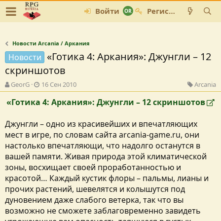
Войти
Регистрация
Новости Arcania / Аркания
«Готика 4: Аркания»: Джунгли – 12
Новости
скриншотов
А
Д
К
GeorG
16 Сен 2010
Arcania
в
а
а
«Готика 4: Аркания»: Джунгли – 12 скриншотов
т
т
т
о
а
е
р
с
г
Джунгли – одно из красивейших и впечатляющих
т
о
о
мест в игре, по словам сайта arcania-game.ru, они
е
з
р
настолько впечатляющи, что надолго останутся в
м
д
и
ы
а
я
вашей памяти. Живая природа этой климатической
н
зоны, восхищает своей проработанностью и
и
красотой… Каждый кустик флоры – пальмы, лианы и
я
прочих растений, шевелятся и колышутся под
дуновением даже слабого ветерка, так что вы
возможно не сможете заблаговременно завидеть