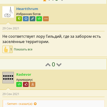
Heartthrum
Избранник богов
Команда форума
Модератор раздела
Редактор раздела
Тестировщик
29 Сен 2021
Не соответствует лору Гильдий, где за забором есть
заселённые территории.
1
Показать все
0
Radevor
Архивариус
Тестировщик
Почётный пользователь
Участник форума
29 Сен 2021
- Semen- сказал(а):