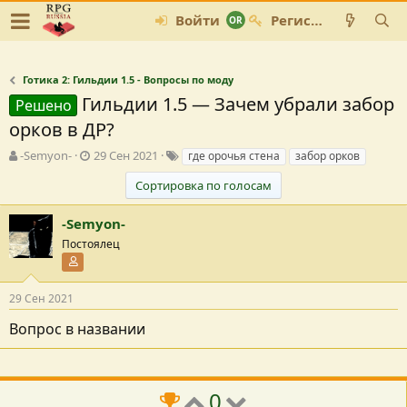
Войти
Регистрация
Готика 2: Гильдии 1.5 - Вопросы по моду
Гильдии 1.5 — Зачем убрали забор
Решено
орков в ДР?
А
Д
Т
-Semyon-
29 Сен 2021
где орочья стена
забор орков
в
а
е
Сортировка по голосам
т
т
г
о
а
и
р
с
-Semyon-
т
о
Постоялец
е
з
Участник форума
м
д
ы
а
29 Сен 2021
н
и
Вопрос в названии
я
0