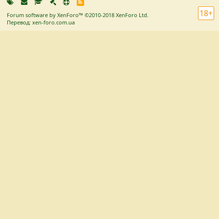
R
S
18+
Forum software by XenForo™
©2010-2018 XenForo Ltd.
S
Перевод: xen-foro.com.ua