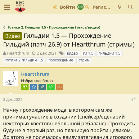
Войти
Регистрация
Готика 2: Гильдии 1.5 - Прохождения (текст/видео)
Гильдии 1.5 — Прохождение
Видео
Гильдий (патч 26.9) от Heartthrum (стримы)
А
Д
Т
Heartthrum
2 Дек 2021
видео
ги 1.5
гильдии 1.5
в
а
е
готика 2 гильдии 1.5
прохождение
стрим
т
т
г
о
а
и
Heartthrum
р
с
т
о
Избранник богов
е
з
Команда форума
Модератор раздела
Редактор раздела
Тестировщик
м
д
ы
а
2 Дек 2021
#1
н
и
Начну прохождение мода, в котором сам же
я
принимал участие в создании (спейсер/сценарий
некоторых квестов/небольшой ребаланс). Проходить
буду не в первый раз, но планирую пройти целиком.
До этого не получалось ввиду затягивания игрового