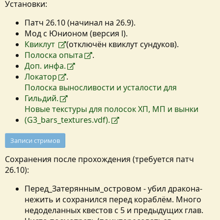
Установки:
Патч 26.10 (начинал на 26.9).
Мод с Юнионом (версия l).
Квиклут
(отключён квиклут сундуков).
Полоска опыта
.
Доп. инфа.
Локатор
.
Полоска выносливости и усталости для
Гильдий.
Новые текстуры для полосок ХП, МП и вынки
(G3_bars_textures.vdf).
Записи стримов
Сохранения после прохождения (требуется патч
26.10):
Перед_Затерянным_островом - убил дракона-
нежить и сохранился перед кораблём. Много
недоделанных квестов с 5 и предыдущих глав.