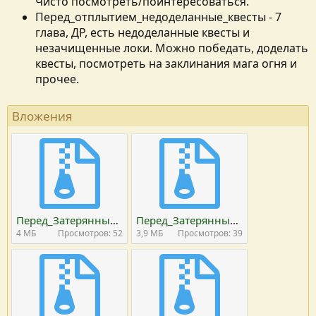
Чисто посмотреть/поинтересоваться.
Перед_отплытием_недоделанные_квесты - 7
глава, ДР, есть недоделанные квесты и
незачищенные локи. Можно победать, доделать
квесты, посмотреть на заклинания мага огня и
прочее.
Вложения
Перед_Затерянным_островом.part01.rar
Перед_Затерянным_островом.part02.rar
4 MБ
Просмотров: 52
3,9 MБ
Просмотров: 39