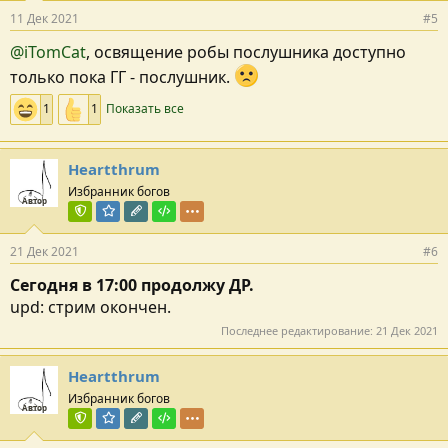
11 Дек 2021
#5
@iTomCat
, освящение робы послушника доступно
только пока ГГ - послушник.
1
1
Показать все
Heartthrum
Избранник богов
Автор
Команда форума
Модератор раздела
Редактор раздела
Тестировщик
21 Дек 2021
#6
Сегодня в 17:00 продолжу ДР.
upd: стрим окончен.
Последнее редактирование:
21 Дек 2021
Heartthrum
Избранник богов
Автор
Команда форума
Модератор раздела
Редактор раздела
Тестировщик