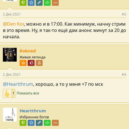
Команда форума
Модератор раздела
Редактор раздела
Тестировщик
2 Дек 2021
#3
@Den Kor
, можно и в 17:00. Как минимум, начну стрим
в это время. Ну, я так-то ещё дам анонс минут за 20 до
начала.
Rokned
Живая легенда
Пользователь VIP
Почётный пользователь
Участник форума
2 Дек 2021
#4
@Heartthrum
, хорошо, а то у меня +7 по мск
1
Показать все
Heartthrum
Избранник богов
Автор
Команда форума
Модератор раздела
Редактор раздела
Тестировщик