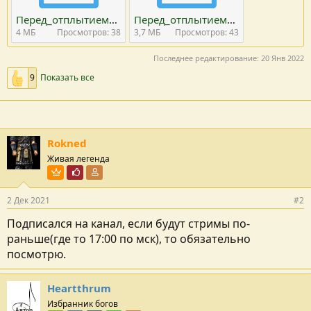
Перед_отплытием_недоделанные_квесты.part01.rar
Перед_отплытием_недоделанные_квесты.part02.rar
4 MБ
Просмотров: 38
3,7 MБ
Просмотров: 43
Последнее редактирование:
20 Янв 2022
9
Показать все
Rokned
Живая легенда
Пользователь VIP
Почётный пользователь
Участник форума
2 Дек 2021
#2
Подписался на канал, если будут стримы по-
раньше(где то 17:00 по мск), то обязательно
посмотрю.
Heartthrum
Избранник богов
Автор