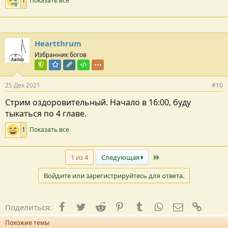
1
Показать все
Heartthrum
Избранник богов
Автор
Команда форума
Модератор раздела
Редактор раздела
Тестировщик
25 Дек 2021
#10
Стрим оздоровительный. Начало в 16:00, буду
тыкаться по 4 главе.
1
Показать все
Последний
1 из 4
Следующая
Войдите или зарегистрируйтесь для ответа.
Facebook
Twitter
Reddit
Pinterest
Tumblr
WhatsApp
E-mail
Ссылк
Поделиться:
Похожие темы