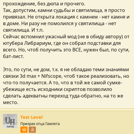
прохождение, без дюпа и прочего.
Так, допустим, камни судьбы и святилища, я просто
привязал. Не открыта локация с камнем - нет камня и
в доме. Ни разу не помолился у святилища - нет
святилища. И т.п.
Сейчас вспомнил ужасный мод (не в обиду автору) от
ютубера Либрариум, где он собрал подставки для
всего. Но, чтоб получить это ВСЕ, нужен был, по сути,
бат-лист.
Это, по сути, не дом, т.к. я не обладаю теми знаниями
связки 3d max + Nifsсope, чтоб такое реализовать, но
что-то получается. А то, что в той же самой сумке-
убежище есть исходники скриптов позволило
сделать адекватны переход туда-обратно, на то же
место.
Test Level
Призрак отца Гамлета
Автор
Пользователь VIP
Участник форума