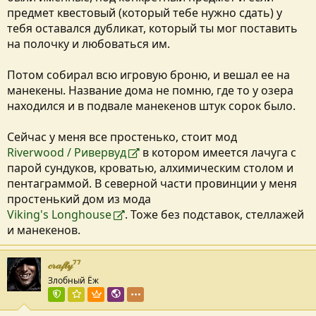
предмет квестовый (который тебе нужно сдать) у
тебя оставался дубликат, который ты мог поставить
на полочку и любоваться им.
Потом собирал всю игровую броню, и вешал ее на
манекены. Название дома не помню, где то у озера
находился и в подвале манекенов штук сорок было.
Сейчас у меня все простенько, стоит мод
Riverwood / Ривервуд
в котором имеется лачуга с
парой сундуков, кроватью, алхимическим столом и
пентаграммой. В северной части провинции у меня
простенький дом из мода
Viking's Longhouse
. Тоже без подставок, стеллажей
и манекенов.
𝒸𝓇𝒶𝒻𝓉𝓎⁷⁷
Злобный Ёж
Команда форума
Куратор раздела
Пользователь VIP
Локализатор