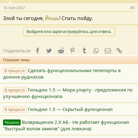
16 Ноя 2022
#5
Злой ты сегодня,
Йошь
! Спать пойду.
Войдите или зарегистрируйтесь для ответа.
Facebook
Twitter
Reddit
Pinterest
Tumblr
WhatsApp
E-mail
Ссылк
Поделиться:
Похожие темы
Сделать функциональными телепорты в
В процессе
долине рудников.
Гильдии 1.5 — Мора уларту - предложения по
В процессе
улучшению функционала
Гильдии 1.5 — Cкрытый функционал
В процессе
Возвращение 2.0 АБ - Не работает функционал
Решено
"быстрый взлом замков" (для ловкача)