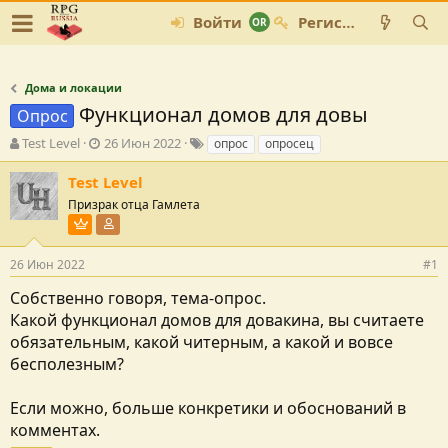
Войти
Регистрация
Дома и локации
Функционал домов для довы
Опрос
А
Д
Т
Test Level
26 Июн 2022
опрос
опросец
в
а
е
т
т
г
Test Level
о
а
и
Призрак отца Гамлета
р
с
Пользователь VIP
Участник форума
т
о
е
з
26 Июн 2022
#1
м
д
ы
а
Собственно говоря, тема-опрос.
н
Какой функционал домов для довакина, вы считаете
и
обязательным, какой читерным, а какой и вовсе
я
бесполезным?
Если можно, больше конкретики и обоснований в
комментах.