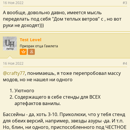
16 Ноя 2022
#3
А вообще, довольно давно, имеется мысль
переделать под себя "Дом теплых ветров" с , но вот
руки не доходят)))
Test Level
Призрак отца Гамлета
Автор
Пользователь VIP
Участник форума
16 Ноя 2022
#4
@crafty77
, понимаешь, я тоже перепробовал массу
модов, но не нашел ни одного
Уютного
Содержащего в себе стенды для ВСЕХ
артефактов ванилы.
Бассейны - да, хоть 3-10. Приколюхи, что у тебя стенд
для обеих версий, например, звезды азуры -да. И т.п.
Но, блин, ни одного, приспособленного под ЧЕСТНОЕ