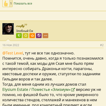
1
Показать все
𝒸𝓇𝒶𝒻𝓉𝓎⁷⁷
Злобный Ёж
Команда форума
Куратор раздела
Пользователь VIP
Локализатор
16 Ноя 2022
#2
@Test Level
, тут не все так однозначно.
Помнится, очень давно, когда я только познакомился
с такой темой, как моды для Ская мне было прям
интересно собирать Драконьи когти, парагоны,
квестовые доспехи и оружие, статуэтки по заданиям
Гильдии воров и так далее.
Тогда, для меня одним из лучших домов стал
Elysium Estate / Поместье «Элизиум»
версию уж не
помню, но фишкой было то, что кроме умеренного
количества стендов, стеллажей и манекенов в нем
были именные, под конкретный предмет и если