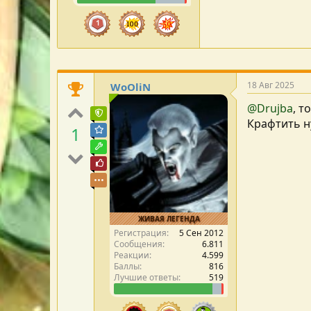
18 Авг 2025
WoOliN
@Drujba
, т
Команда форума
Крафтить н
1
Модератор раздела
Модостроитель
Почётный пользователь
ЖИВАЯ ЛЕГЕНДА
Регистрация
5 Сен 2012
Сообщения
6.811
Реакции
4.599
Баллы
816
Лучшие ответы
519