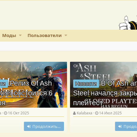
Моды
Пользователи
Релиз Of Ash
В Of Ash a
ти
Новости
teel состоится 6
Steel начался зак
ря
плейтест
a
16 Окт 2025
Kalabaxa
14 Июл 2025
Продолжить…
Продо