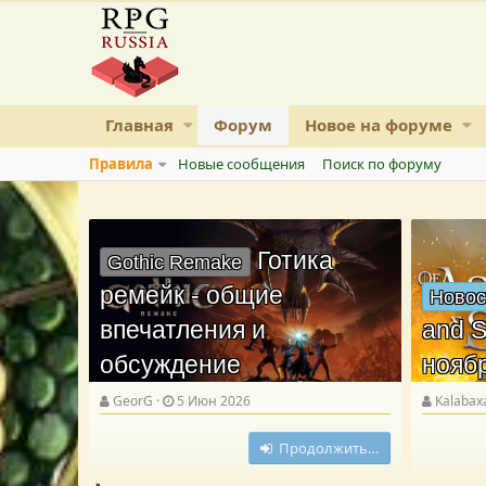
Главная
Форум
Новое на форуме
Правила
Новые сообщения
Поиск по форуму
Готика
Gothic Remake
ремейк - общие
Новос
впечатления и
and S
обсуждение
нояб
GeorG
5 Июн 2026
Kalabax
Продолжить…