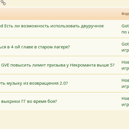
pp
mail
Ссылка
Фор
mod Есть ли возможность использовать двуручное
Got
по 
Got
ся в 4 ой главе в старом лагере?
игр
Нов
з GVE повысить лимит призыва у Некроманта выше 5?
игр
Нов
ть музыку из возвращения 2.0?
игр
Нов
 выкрики ГГ во время боя?
игр