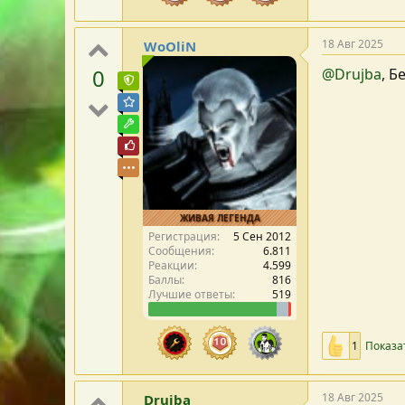
18 Авг 2025
WoOliN
0
@Drujba
, Б
Команда форума
Модератор раздела
Модостроитель
Почётный пользователь
ЖИВАЯ ЛЕГЕНДА
Регистрация
5 Сен 2012
Сообщения
6.811
Реакции
4.599
Баллы
816
Лучшие ответы
519
1
Показа
18 Авг 2025
Drujba