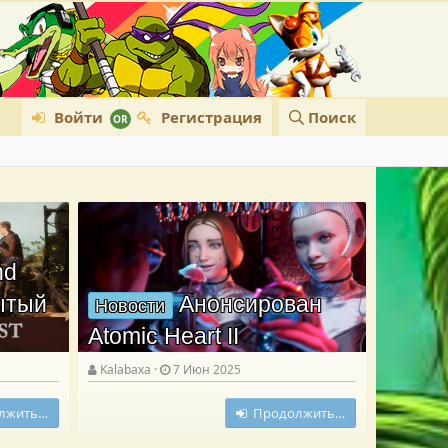
Войти
Регистрация
Поиск
nd
рытый
Анонсирован
Новости
Atomic Heart II
Kalabaxa
7 Июн 2025
лжить…
Продолжить…