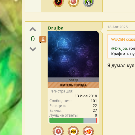
18 Авг 2025
Drujba
0
WoOliN сказа
Участник форума
@Drujba
, то
Крафтить ну
Я думал ку
Автор
ЖИТЕЛЬ ГОРОДА
Регистрация
13 Июл 2018
Сообщения
101
Реакции
22
Баллы
27
Лучшие ответы
0