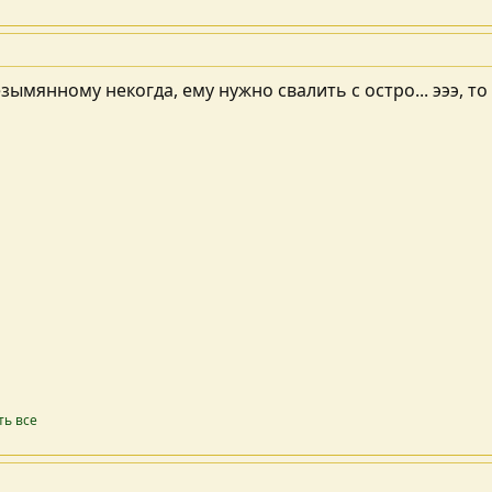
езымянному некогда, ему нужно свалить с остро... эээ, то
ть все