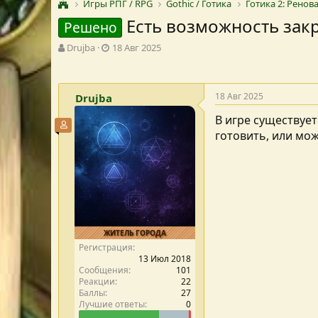
Игры РПГ / RPG
Gothic / Готика
Готика 2: Ренов
Есть возможность зак
Решено
А
Д
Drujba
18 Авг 2025
в
а
т
т
о
а
18 Авг 2025
Drujba
р
с
т
о
В игре существует
е
з
Участник форума
готовить, или мож
м
д
ы
а
н
и
я
ЖИТЕЛЬ ГОРОДА
Регистрация
13 Июл 2018
Сообщения
101
Реакции
22
Баллы
27
Лучшие ответы
0