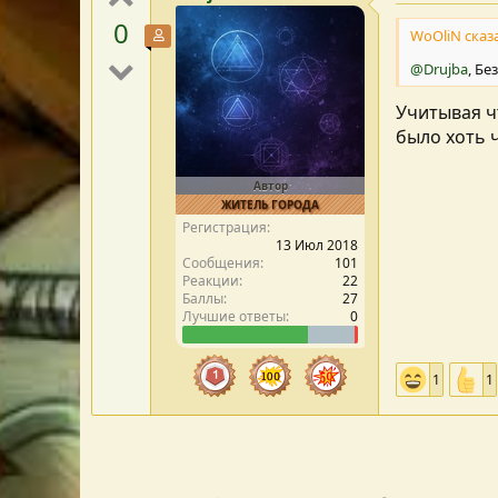
0
WoOliN сказа
Участник форума
@Drujba
, Бе
Учитывая ч
было хоть ч
Автор
ЖИТЕЛЬ ГОРОДА
Регистрация
13 Июл 2018
Сообщения
101
Реакции
22
Баллы
27
Лучшие ответы
0
1
1