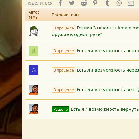
Facebook
Twitter
Reddit
Pinterest
Tumblr
WhatsA
E-
Поделиться:
Автор
Похожие темы
темы
Готика 3 union+ ultimate 
В процессе
оружие в одной руке?
Есть ли возможность остать
И
В процессе
Есть ли возможность чере
G
В процессе
Есть ли возможность верну
В процессе
Есть ли возможность вернуть
Решено