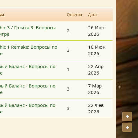
ум
Ответов
Дата
hic 3 / Готика 3: Вопросы
26 Июн
2
игре
2026
hic 1 Remake: Вопросы по
10 Июн
3
е
2026
ый Баланс - Вопросы по
22 Апр
1
е
2026
ый Баланс - Вопросы по
7 Мар
3
е
2026
ый Баланс - Вопросы по
22 Фев
3
е
2026
Свер
Сниз