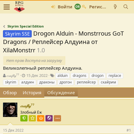
Войти
Регистрация
Skyrim Special Edition
Drogon Alduin - Monstrrous GoT
Skyrim SSE
Dragons / Реплейсер Алдуина от
XilaMonstrr
1.0
Нет прав доступа на загрузку
Великолепный реплейсер Алдуина.
А
Д
Т
𝒸𝓇𝒶𝒻𝓉𝓎⁷⁷
15 Дек 2022
alduin
dragons
drogon
replace
в
а
е
skyrim
алдуин
драконы
дрогон
реплейсер
скайрим
т
т
г
о
а
и
Обзор
История
Обсуждение
р
с
т
о
𝒸𝓇𝒶𝒻𝓉𝓎⁷⁷
е
з
Злобный Ёж
м
д
ы
а
Команда форума
Куратор раздела
Пользователь VIP
Локализатор
н
и
15 Дек 2022
#1