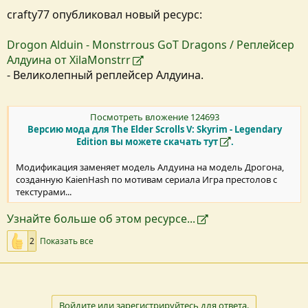
я
crafty77 опубликовал новый ресурс:
Drogon Alduin - Monstrrous GoT Dragons / Реплейсер
Алдуина от XilaMonstrr
- Великолепный реплейсер Алдуина.
Посмотреть вложение 124693
Версию мода для The Elder Scrolls V: Skyrim - Legendary
Edition вы можете скачать
тут
.
Модификация заменяет модель Алдуина на модель Дрогона,
созданную KaienHash по мотивам сериала Игра престолов с
текстурами...
Узнайте больше об этом ресурсе...
2
Показать все
Войдите или зарегистрируйтесь для ответа.