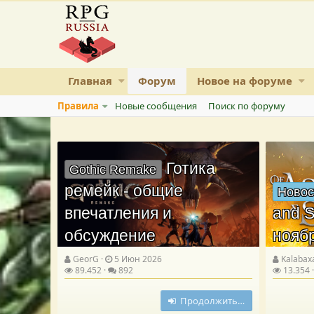
Главная
Форум
Новое на форуме
Правила
Новые сообщения
Поиск по форуму
Готика
Gothic Remake
ремейк - общие
Новос
впечатления и
and S
обсуждение
нояб
GeorG
5 Июн 2026
Kalabax
89.452
892
13.354
Продолжить…