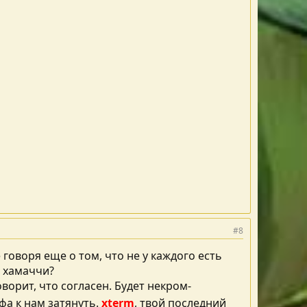
#8
 говоря еще о том, что не у каждого есть
т хамаччи?
ворит, что согласен. Будет некром-
фа к нам затянуть.
xterm
, твой последний