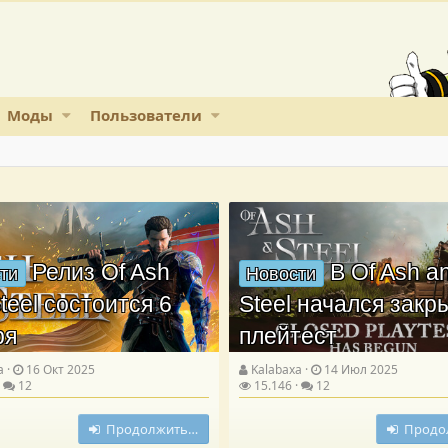
Моды
Пользователи
Релиз Of Ash
В Of Ash a
ти
Новости
teel состоится 6
Steel начался зак
ря
плейтест
a
16 Окт 2025
Kalabaxa
14 Июл 2025
12
15.146
12
Продолжить…
Продо