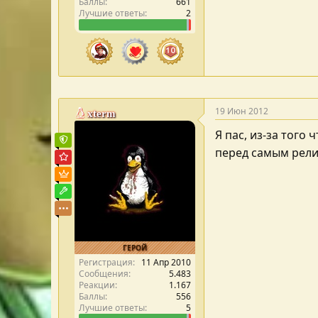
Баллы
661
Лучшие ответы
2
19 Июн 2012
xterm
Я пас, из-за того
Команда форума
перед самым рел
Администратор форума
Пользователь VIP
Модостроитель
ГЕРОЙ
Регистрация
11 Апр 2010
Сообщения
5.483
Реакции
1.167
Баллы
556
Лучшие ответы
5