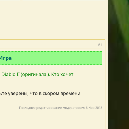
#1
 Игра
iablo II (оригинала!). Кто хочет
дьте уверены, что в скором времени
Последнее редактирование модератором:
6 Ноя 2018