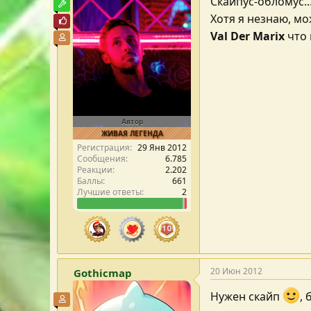
Скайпус-обломус..
Модостроитель
Хотя я незнаю, мо
Почётный пользователь
Val Der Marix
что 
Участник форума
Автор
ЖИВАЯ ЛЕГЕНДА
Регистрация
29 Янв 2012
Сообщения
6.785
Реакции
2.202
Баллы
661
Лучшие ответы
2
20 Июн 2012
Gothicmap
Нужен скайп
,
Участник форума