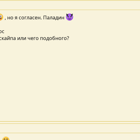
, но я согласен. Паладин
ос
скайпа или чего подобного?