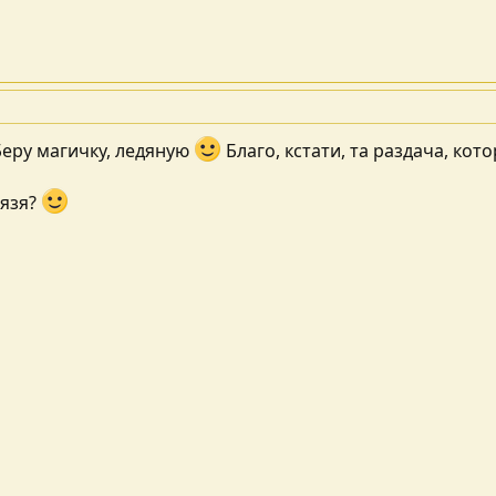
 Беру магичку, ледяную
Благо, кстати, та раздача, кот
зязя?