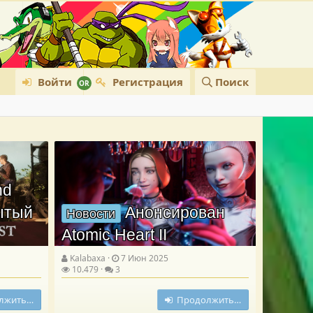
Войти
Регистрация
Поиск
nd
рытый
Анонсирован
Новости
Atomic Heart II
Kalabaxa
7 Июн 2025
10.479
3
лжить…
Продолжить…