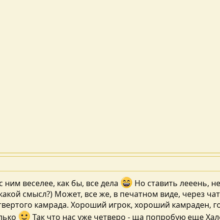
с ним веселее, как бы, все дела
Но ставить лееень, не
какой смысл?) Может, все же, в печатном виде, через ча
твертого камрада. Хороший игрок, хороший камраден, го
олько
Так что нас уже четверо - ща попробую еще Хал