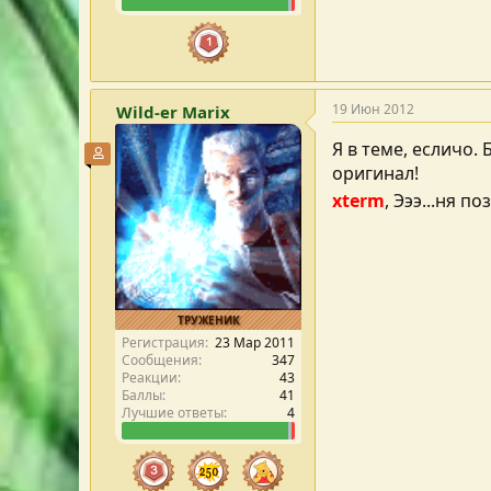
19 Июн 2012
Wild-er Marix
Я в теме, есличо.
Участник форума
оригинал!
xterm
, Эээ...ня по
ТРУЖЕНИК
Регистрация
23 Мар 2011
Сообщения
347
Реакции
43
Баллы
41
Лучшие ответы
4