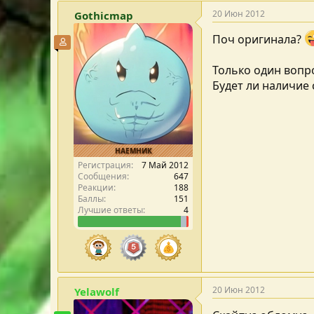
20 Июн 2012
Gothicmap
Поч оригинала?
Участник форума
Только один вопр
Будет ли наличие 
НАЕМНИК
Регистрация
7 Май 2012
Сообщения
647
Реакции
188
Баллы
151
Лучшие ответы
4
20 Июн 2012
Yelawolf