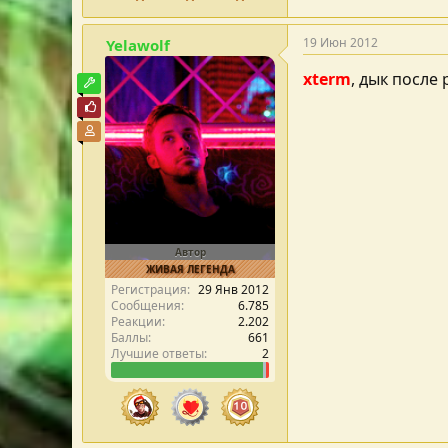
19 Июн 2012
Yelawolf
xterm
, дык после
Модостроитель
Почётный пользователь
Участник форума
Автор
ЖИВАЯ ЛЕГЕНДА
Регистрация
29 Янв 2012
Сообщения
6.785
Реакции
2.202
Баллы
661
Лучшие ответы
2