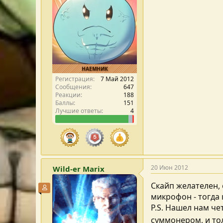
НАЕМНИК
Регистрация
7 Май 2012
Сообщения
647
Реакции
188
Баллы
151
Лучшие ответы
4
20 Июн 2012
Wild-er Marix
Скайп желателен, 
Участник форума
микрофон - тогда 
P.S. Нашел нам че
суммонером, и т