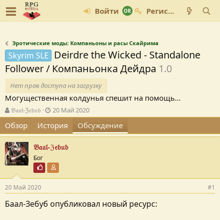
Войти
Регистрация
Эротические моды: Компаньоны и расы Скайрима
Deirdre the Wicked - Standalone
Skyrim SLE
Follower / Компаньонка Дейдра
1.0
Нет прав доступа на загрузку
Могущественная колдунья спешит на помощь...
А
Д
𝔅𝔞𝔞𝔩-ℨ𝔢𝔟𝔲𝔟
20 Май 2020
в
а
Обзор
История
Обсуждение
т
т
о
а
р
с
𝔅𝔞𝔞𝔩-ℨ𝔢𝔟𝔲𝔟
т
о
Бог
е
з
Почётный пользователь
Участник форума
м
д
ы
а
20 Май 2020
#1
н
и
Баал-Зебуб опубликовал новый ресурс:
я