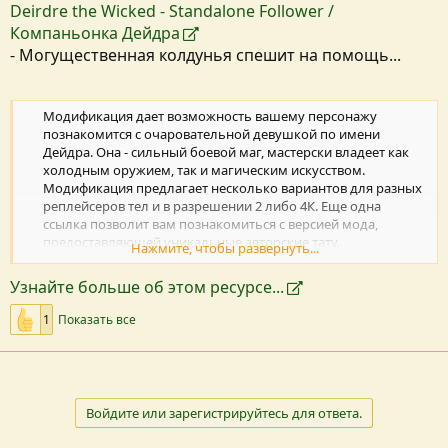
Deirdre the Wicked - Standalone Follower /
Компаньонка Дейдра
- Могущественная колдунья спешит на помощь...
Модификация дает возможность вашему персонажу
познакомится с очаровательной девушкой по имени
Дейдра. Она - сильный боевой маг, мастерски владеет как
холодным оружием, так и магическим искусством.​
Модификация предлагает несколько вариантов для разных
реплейсеров тел и в разрешении 2 либо 4К. Еще одна
ссылка позволит вам познакомиться с версией мода,
предоставляющей уникальные авторские тату.​
Нажмите, чтобы развернуть...
Посмотреть вложение 86704
Узнайте больше об этом ресурсе...
Анкетные...
1
Показать все
Войдите или зарегистрируйтесь для ответа.