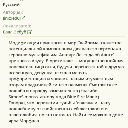
Русский
Автор(ы)
Jinxxed0
Локализатор
Баал-Зебуб
Модификация привносит в мир Скайрима в качестве
потенциальной компаньонки для вашего персонажа
героиню мультфильма 'Аватар: Легенда об Аанге' —
принцесса Азулу. В оригинале — могущественнейшая
повелительница огня, будучи перенесенной в другую
вселенную, девушка не стала менять
профориентацию и явилась нашим изумленным
взорам владычицей синего пламени. Смотрится ее
волшба и вправду замечательно (спасибо
SimonSimonss, автору мода Blue Fire Magic).​
Говорят, что перипетии судьбы 'излечили' нашу
волшебницу от свойственных ей жестокости и
властолюбия, но это неточно. Найти ее можно в доме
ярла Морфала.​