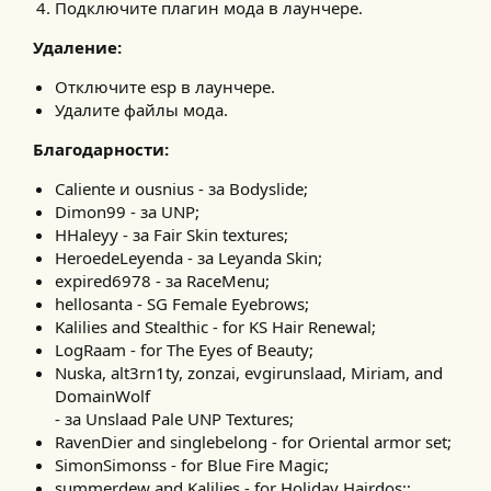
Подключите плагин мода в лаунчере.
Удаление:
Отключите esp в лаунчере.
Удалите файлы мода.
Благодарности:
Caliente и ousnius - за Bodyslide;
Dimon99 - за UNP;
HHaleyy - за Fair Skin textures;
HeroedeLeyenda - за Leyanda Skin;
expired6978 - за RaceMenu;
hellosanta - SG Female Eyebrows;
Kalilies and Stealthic - for KS Hair Renewal;
LogRaam - for The Eyes of Beauty;
Nuska, alt3rn1ty, zonzai, evgirunslaad, Miriam, and
DomainWolf
- за Unslaad Pale UNP Textures;
RavenDier and singlebelong - for Oriental armor set;
SimonSimonss - for Blue Fire Magic;
summerdew and Kalilies - for Holiday Hairdos;;