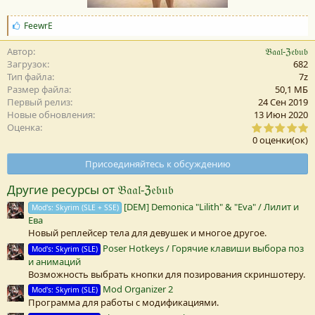
С
FeewrE
и
м
Автор
𝔅𝔞𝔞𝔩-ℨ𝔢𝔟𝔲𝔟
п
Загрузок
682
а
Тип файла
7z
т
Размер файла
50,1 MБ
и
Первый релиз
24 Сен 2019
и
Новые обновления
13 Июн 2020
:
0
Оценка
,
0 оценки(ок)
0
0
Присоединяйтесь к обсуждению
з
в
Другие ресурсы от 𝔅𝔞𝔞𝔩-ℨ𝔢𝔟𝔲𝔟
е
з
[DEM] Demonica "Lilith" & "Eva" / Лилит и
Mod's: Skyrim (SLE + SSE)
д
Ева
а
(
Новый реплейсер тела для девушек и многое другое.
Poser Hotkeys / Горячие клавиши выбора поз
Mod's: Skyrim (SLE)
)
и анимаций
Возможность выбрать кнопки для позирования скриншотеру.
Mod Organizer 2
Mod's: Skyrim (SLE)
Программа для работы с модификациями.