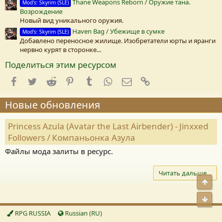
Thane Weapons Reborn / Оружие тана.
Mod's: Skyrim (SLE)
Возрождение
Новый вид уникального оружия.
Haven Bag / Убежище в сумке
Mod's: Skyrim (SLE)
Добавлено переносное жилище. Изобретатели юрты и яранги
нервно курят в сторонке...
Поделиться этим ресурсом
Facebook
Twitter
Reddit
Pinterest
Tumblr
WhatsApp
E-mail
Ссылка
Новые обновления
Princess Azula (Avatar the Last Airbender) - Jinxxed
Followers / Компаньонка Азула
Файлы мода залиты в ресурс.
Читать дальше…
Свер
Сниз
RPG RUSSIA
Russian (RU)