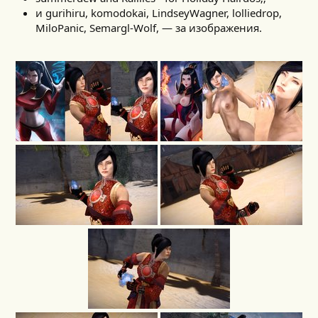
и gurihiru, komodokai, LindseyWagner, lolliedrop,
MiloPanic, Semargl-Wolf, — за изображения.