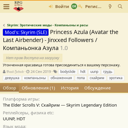
Войти
Регистрация
Skyrim: Эротические моды - Компаньоны и расы
Princess Azula (Avatar the
Mod's: Skyrim (SLE)
Last Airbender) - Jinxxed Followers /
Компаньонка Азула
1.0
Нет прав доступа на загрузку
Утонченная красавица готова присоединиться к вашему персонажу.
А
Д
Т
𝔅𝔞𝔞𝔩-ℨ𝔢𝔟𝔲𝔟
24 Сен 2019
bodyslide
hdt
uunp
грудь
в
а
е
девушка
компаньоны
обнаженная
попа
скайрим
эротика
т
т
г
о
а
и
Обзор
Обновления (1)
История
Обсуждение
р
с
о
Платформа игры
з
The Elder Scrolls V: Скайрим — Skyrim Legendary Edition
д
Реплейсеры, физика etc
а
н
UUNP, HDT
и
Язык мода
я