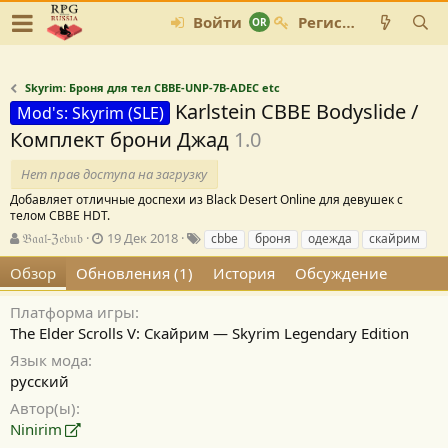
Войти
Регистрация
Skyrim: Броня для тел CBBE-UNP-7B-ADEC etc
Karlstein CBBE Bodyslide /
Mod's: Skyrim (SLE)
Комплект брони Джад
1.0
Нет прав доступа на загрузку
Добавляет отличные доспехи из Black Desert Online для девушек с
телом CBBE HDT.
А
Д
Т
𝔅𝔞𝔞𝔩-ℨ𝔢𝔟𝔲𝔟
19 Дек 2018
cbbe
броня
одежда
скайрим
в
а
е
Обзор
Обновления (1)
История
Обсуждение
т
т
г
о
а
и
р
с
Платформа игры
о
The Elder Scrolls V: Скайрим — Skyrim Legendary Edition
з
Язык мода
д
русский
а
н
Автор(ы)
и
Ninirim
я