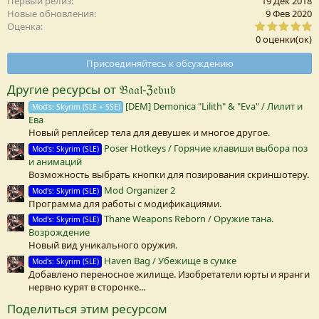
Первый релиз
19 Дек 2018
Новые обновления
9 Фев 2020
0
Оценка
,
0 оценки(ок)
0
0
Присоединяйтесь к обсуждению
з
в
Другие ресурсы от 𝔅𝔞𝔞𝔩-ℨ𝔢𝔟𝔲𝔟
е
з
[DEM] Demonica "Lilith" & "Eva" / Лилит и
Mod's: Skyrim (SLE + SSE)
д
Ева
а
(
Новый реплейсер тела для девушек и многое другое.
Poser Hotkeys / Горячие клавиши выбора поз
Mod's: Skyrim (SLE)
)
и анимаций
Возможность выбрать кнопки для позирования скриншотеру.
Mod Organizer 2
Mod's: Skyrim (SLE)
Программа для работы с модификациями.
Thane Weapons Reborn / Оружие тана.
Mod's: Skyrim (SLE)
Возрождение
Новый вид уникального оружия.
Haven Bag / Убежище в сумке
Mod's: Skyrim (SLE)
Добавлено переносное жилище. Изобретатели юрты и яранги
нервно курят в сторонке...
Поделиться этим ресурсом