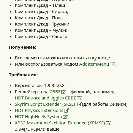
Комплект Джад – Плащ;
Комплект Джад - Кираса;
Комплект Джад - Пояс;
Комплект Джад - Трусики;
Комплект Джад – Чулки;
Комплект Джад - Сапоги.
Получение:
Все элементы можно изготовить в кузнице.
Или воспользоваться модом
AddItemMenu
.
Требования:
Версия игры 1.9.32.0.8
Реплейсер тела
СВВЕ
с физикой, например,
HDT Bounce and Jiggles CBBE
Skyrim Script Extender (SKSE)
(для работы физики)
HDT Physics Extensions
HDT HighHeels System
XP32 Maximum Skeleton Extended (XPMSE)
3.94[/URL]или выше