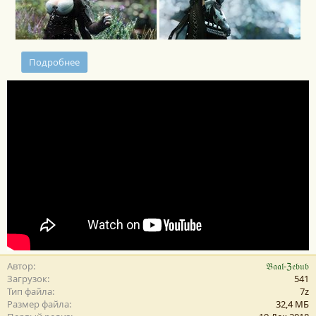
Подробнее
Автор
𝔅𝔞𝔞𝔩-ℨ𝔢𝔟𝔲𝔟
Загрузок
541
Тип файла
7z
Размер файла
32,4 MБ